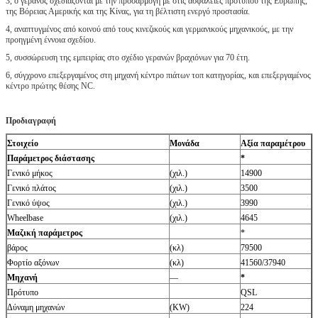
3, ο γερανός σχεδιάζονται με την προσαρμογή με στις ασφάλειες προτύπου της Ευρώπης,
της Βόρειας Αμερικής και της Κίνας, για τη βέλτιστη ενεργό προστασία.
4, αναπτυγμένος από κοινού από τους κινεζικούς και γερμανικούς μηχανικούς, με την
προηγμένη έννοια σχεδίου.
5, συσσώρευση της εμπειρίας στο σχέδιο γερανών βραχιόνων για 70 έτη.
6, σύγχρονο επεξεργαμένος στη μηχανή κέντρο πιάτων τοπ κατηγορίας, και επεξεργαμένος
κέντρο πρώτης θέσης NC.
Προδιαγραφή
Στοιχείο
Μονάδα
Αξία παραμέτρου
Παράμετρος διάστασης
*
Γενικό μήκος
(χιλ.)
14900
Γενικό πλάτος
(χιλ.)
3500
Γενικό ύψος
(χιλ.)
3990
Wheelbase
(χιλ.)
4645
Μαζική παράμετρος
*
βάρος
(κλ)
79500
Φορτίο αξόνων
(κλ)
41560/37940
Μηχανή
—
*
Πρότυπο
QSL
Δύναμη μηχανών
(KW)
224