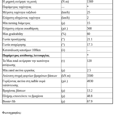
Η μηχανή εκτίμησε τη ροπή
(N.m)
1369
Παράμετρος ταχύτητας
—
*
Μέγιστη ταχύτητα ταξιδιού
(km/h)
25
Ελάχιστη οδηγώντας ταχύτητα
(km/h)
2
Min.turning διάμετρος
(μ)
15
Ελάχιστη επίγεια εκκαθάριση
(χιλ.)
568
Max.gradeability
(%)
60
Γωνία προσέγγισης
(°)
21.1
Γωνία αναχώρησης
(°)
17.3
Κατανάλωση καυσίμων 100km
(λ)
—
Παράμετρος απόδοσης λειτουργίας
*
Τα Max.total εκτίμησαν την ικανότητα
(τ)
120
ανύψωσης
Min.rated ακτίνα εργασίας
(μ)
2.5
Ανώτατη στιγμή φορτίων βραχιόνων βάσεων
(kN.m)
3500
Γυρίζοντας ακτίνα στη tadble ουρά
(χιλ.)
4930
ταλάντευσης
Βραχίονας βάσεων
(μ)
13.2
Πλήρης-επεκτείνετε το βραχίονα
(μ)
48.8
Boom+Jib
(μ)
67.9
Φωτογραφίες: