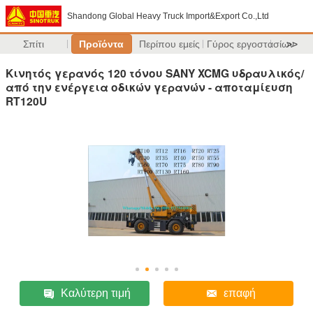
Shandong Global Heavy Truck Import&Export Co.,Ltd
Σπίτι
Προϊόντα
Περίπου εμείς
Γύρος εργοστασίων
>>
Κινητός γερανός 120 τόνου SANY XCMG υδραυλικός/
από την ενέργεια οδικών γερανών - αποταμίευση
RT120U
Καλύτερη τιμή
επαφή