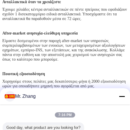
Ανταλλακτικά όταν τα χρειάζεστε
Έχουμε χιλιάδες κέντρα ανταλλακτικών σε πέντε ηπείρους που εφοδιάζουν
σχεδόν 1 δισεκατομμύριο ειδικά ανταλλακτικά. Υποσχόμαστε ότι τα
ανταλλακτικά θα παραδοθούν μέσα σε 72 ώρες.
After-market ανησυχία-ελεύθερη υπηρεσία
Είμαστε δεσμευμένοι στην παροχή after-market των υπηρεσιών,
συμπεριλαμβανομένων των ενοικίων, των μεταχειρισμένων αξιολογήσεων
οχημάτων, εμπόριο-INS, των εξετάσεων, και της ανακύκλωσης. Κολλάμε
πάντα στην ευθύνη και την αποστολή μας χειρισμού των ανησυχιών σας
όπως το καλύτερο που μπορούμε.
Ποιοτική εξουσιοδότηση
Χορηγούμε στους πελάτες μας δεκατέσσερις-μήνα ή 2000 εξουσιοδότηση
ωρών για οποιαδήποτε μηχανή που αγοράζεται από μας.
Ετικέττες:
Mr. Zhang
τηλεσκοπικός τοποθετημένος φορτηγό γερανός
βραχιόνων
το φορτηγό τοποθέτησε τον υδραυλικό γερανό
,
,
7:16 PM
τηλεσκοπικός κινητός γερανός
Good day, what product are you looking for?
Αποκτήστε την καλύτερη τιμή για