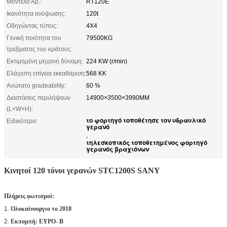
Μοντέλο Αρ.:
RT120E
Ικανότητα ανύψωσης:
120t
Οδηγώντας τύπος:
4X4
Γενική ποιότητα του
79500KG
τρεξίματος του κράτους:
Εκτιμημένη μηχανή δύναμη:
224 KW (r/min)
Ελάχιστη επίγεια εκκαθάριση:
568 ΚΚ
Ανώτατο gradeability:
60 %
Διαστάσεις περιλήψεων
14900×3500×3990MM
(L×W×H):
το φορτηγό τοποθέτησε τον υδραυλικό
Ειδικότερα:
γερανό
,
τηλεσκοπικός τοποθετημένος φορτηγό
γερανός βραχιόνων
Κινητοί 120 τόνοι γερανών STC1200S SANY
Πλήρεις φωτισμοί:
1.
Ολοκαίνουργιο το 2018
2.
Εκπομπή: ΕΥΡΟ- Β