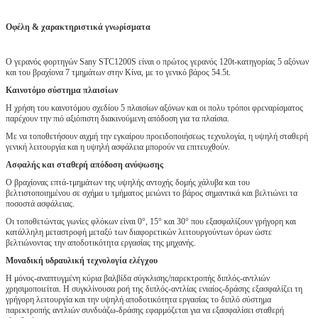
Οφέλη & χαρακτηριστικά γνωρίσματα
Ο γερανός φορτηγών Sany STC1200S είναι ο πρώτος γερανός 120t-κατηγορίας 5 αξόνων
και του βραχίονα 7 τμημάτων στην Κίνα, με το γενικό βάρος 54.5t.
Καινοτόμο σύστημα πλαισίων
Η χρήση του καινοτόμου σχεδίου 5 πλαισίων αξόνων και οι πολυ τρόποι φρεναρίσματος
παρέχουν την πιό αξιόπιστη διακινούμενη απόδοση για τα πλαίσια.
Με να τοποθετήσουν αιχμή την εγκαίρου προειδοποιήσεως τεχνολογία, η υψηλή σταθερή
γενική λειτουργία και η υψηλή ασφάλεια μπορούν να επιτευχθούν.
Ασφαλής και σταθερή απόδοση ανύψωσης
Ο βραχίονας επτά-τμημάτων της υψηλής αντοχής δομής χάλυβα και του
βελτιστοποιημένου σε σχήμα υ τμήματος μειώνει το βάρος σημαντικά και βελτιώνει τα
ποσοστά ασφάλειας.
Οι τοποθετώντας γωνίες φλόκων είναι 0°, 15° και 30° που εξασφαλίζουν γρήγορη και
κατάλληλη μεταστροφή μεταξύ των διαφορετικών λειτουργούντων όρων ώστε
βελτιώνοντας την αποδοτικότητα εργασίας της μηχανής.
Μοναδική υδραυλική τεχνολογία ελέγχου
Η μόνος-αναπτυγμένη κύρια βαλβίδα σύγκλισης/παρεκτροπής διπλός-αντλιών
χρησιμοποιείται. Η συγκλίνουσα ροή της διπλός-αντλίας ενιαίος-δράσης εξασφαλίζει τη
γρήγορη λειτουργία και την υψηλή αποδοτικότητα εργασίας το διπλό σύστημα
παρεκτροπής αντλιών συνδυάζω-δράσης εφαρμόζεται για να εξασφαλίσει σταθερή