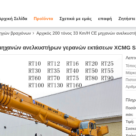
Αρχική Σελίδα
Προϊόντα
Σχετικά με εμάς
επαφή
Ζητήστε
ηγών βραχιόνων
Αρχικός 200 τόνος 33 Km/H CE μηχανών ανελκυσ
E μηχανών ανελκυστήρων γερανών εκτάσεων XCMG 
Λεπτο
Τόπος
Μάρκα
Πιστο
Αριθμ
Πληρ
Ποσότ
min:
Τιμή:
Συσκε
Χρόνο