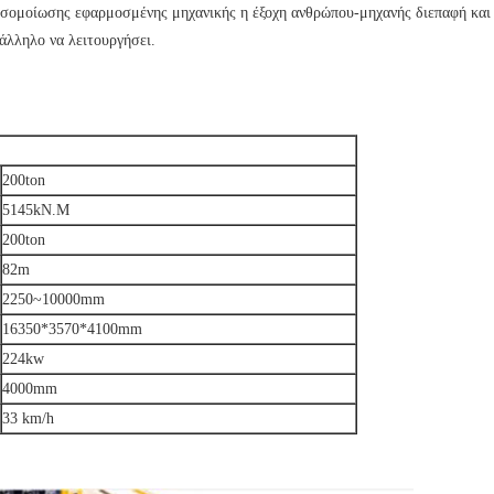
σομοίωσης εφαρμοσμένης μηχανικής η έξοχη ανθρώπου-μηχανής διεπαφή και 
ατάλληλο να λειτουργήσει.
200ton
5145kN.M
200ton
82m
2250~10000mm
16350*3570*4100mm
224kw
4000mm
33 km/h