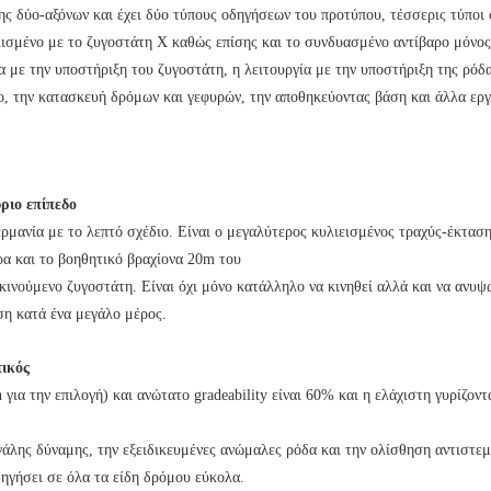
ης δύο-αξόνων και έχει δύο τύπους οδηγήσεων του προτύπου, τέσσερις τύποι
λισμένο με το ζυγοστάτη Χ καθώς επίσης και το συνδυασμένο αντίβαρο μόνος
α με την υποστήριξη του ζυγοστάτη, η λειτουργία με την υποστήριξη της ρόδ
ο, την κατασκευή δρόμων και γεφυρών, την αποθηκεύοντας βάση και άλλα εργ
ριο επίπεδο
ερμανία με το λεπτό σχέδιο. Είναι ο μεγαλύτερος κυλιεισμένος τραχύς-έκτασ
α και το βοηθητικό βραχίονα 20m του
ακινούμενο ζυγοστάτη. Είναι όχι μόνο κατάλληλο να κινηθεί αλλά και να ανυ
ση κατά ένα μεγάλο μέρος.
τικός
ια την επιλογή) και ανώτατο gradeability είναι 60% και η ελάχιστη γυρίζοντα
γάλης δύναμης, την εξειδικευμένες ανώμαλες ρόδα και την ολίσθηση αντιστε
δηγήσει σε όλα τα είδη δρόμου εύκολα.