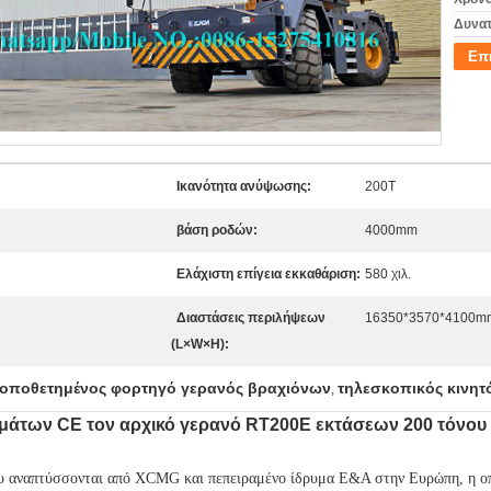
Δυνατ
Επ
Ικανότητα ανύψωσης:
200T
βάση ροδών:
4000mm
Ελάχιστη επίγεια εκκαθάριση:
580 χιλ.
Διαστάσεις περιλήψεων
16350*3570*4100m
(L×W×H):
τοποθετημένος φορτηγό γερανός βραχιόνων
τηλεσκοπικός κινητ
,
των CE τον αρχικό γερανό RT200E εκτάσεων 200 τόνου 
υ αναπτύσσονται από XCMG και πεπειραμένο ίδρυμα Ε&Α στην Ευρώπη, η οπο