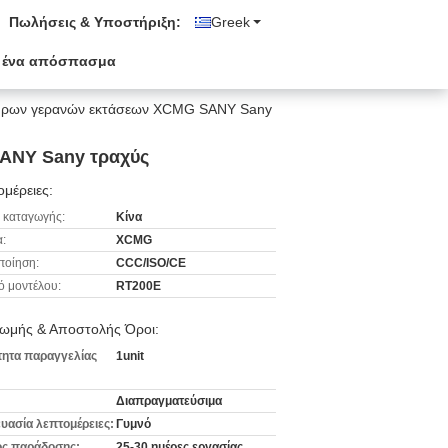
Πωλήσεις & Υποστήριξη:
Greek
 ένα απόσπασμα
τήρων γερανών εκτάσεων XCMG SANY Sany
SANY Sany τραχύς
μέρειες:
 καταγωγής:
Κίνα
:
XCMG
ποίηση:
CCC/ISO/CE
ό μοντέλου:
RT200E
ωμής & Αποστολής Όροι:
ητα παραγγελίας
1unit
Διαπραγματεύσιμα
υασία λεπτομέρειες:
Γυμνό
ς παράδοσης:
25-30 ημέρες εργασίας