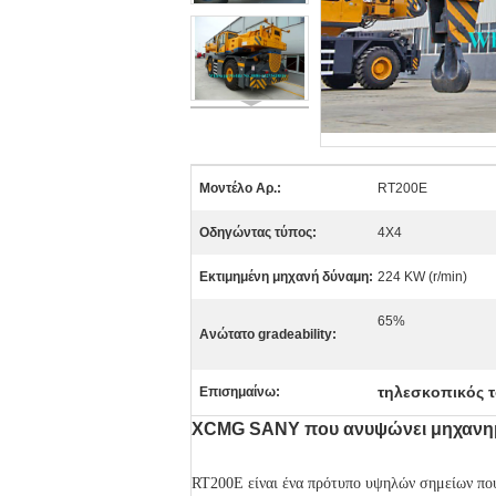
Μοντέλο Αρ.:
RT200E
Οδηγώντας τύπος:
4X4
Εκτιμημένη μηχανή δύναμη:
224 KW (r/min)
65%
Ανώτατο gradeability:
τηλεσκοπικός 
Επισημαίνω:
XCMG SANY που ανυψώνει μηχανημά
RT200E είναι ένα πρότυπο υψηλών σημείων πο