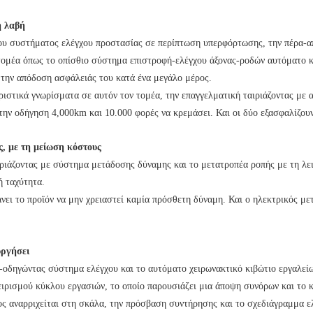
η λαβή
του συστήματος ελέγχου προστασίας σε περίπτωση υπερφόρτωσης, την πέρα-
ν τομέα όπως το οπίσθιο σύστημα επιστροφή-ελέγχου άξονας-ροδών αυτόματο 
την απόδοση ασφάλειάς του κατά ένα μεγάλο μέρος.
ηριστικά γνωρίσματα σε αυτόν τον τομέα, την επαγγελματική ταιριάζοντας με
την οδήγηση 4,000km και 10.000 φορές να κρεμάσει. Και οι δύο εξασφαλίζουν
ς, με τη μείωση κόστους
ιριάζοντας με σύστημα μετάδοσης δύναμης και το μετατροπέα ροπής με τη λει
 ταχύτητα.
νει το προϊόν να μην χρειαστεί καμία πρόσθετη δύναμη. Και ο ηλεκτρικός με
υργήσει
ο-οδηγώντας σύστημα ελέγχου και το αυτόματο χειρωνακτικό κιβώτιο εργαλείω
ειρισμού κύκλου εργασιών, το οποίο παρουσιάζει μια άποψη συνόρων και το κ
ος αναρριχείται στη σκάλα, την πρόσβαση συντήρησης και το σχεδιάγραμμα ελ