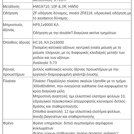
Μετάδοση
HW19710, 10F & 2R, HW50
Οδήγηση
ZF οδήγηση δύναμης, modol ZF8118, υδραυλική οδήγηση με
το assitance δύναμης
Μπροστινός
HF9,1x9000 ΚΛ
άξονας
Οδήγηση με την doubleT-διαγώνια ακτίνα τμημάτων
Οπίσθιος άξονας
HC16, ΚΛ 2x16000
Πιεσμένη κατοικία αξόνων, κεντρική ενιαία μείωση με τη
μείωση πλημνών, με τις διαφορικές κλειδαριές μεταξύ των
ροδών και των αξόνων.
Αναλογία: 5.73
Άξονας
Διπλός καθολικός κοινός άξονας προωστήρων με την
προωστήρων
εργαλείο-διαμορφωμένη φλάντζα ένωσης
Πλαίσια
Πλαίσιο: Παράλληλο πλαίσιο σκαλών Uprofile με το τμήμα
300x80x8mm, που ενισχύεται subframe όλα καρφωμένα τα
κρύο διαγώνια μέλη
Μπροστινή αναστολή: ημι ελλειπτικό ελατήριο φύλλων 10,
υδραυλικοί τηλεσκοπικοί απορροφητές κλονισμού διπλός-
δράσης και σταθεροποιητής
Οπίσθια αναστολή: 12 ημι ελλειπτικά ελατήρια φύλλων,
άνοιξη βαγονέτων και σταθεροποιητής
Φρένο
Φρένο υπηρεσιών: διπλό συμπιεσμένο αερόφρενο
κυκλωμάτων
Φρένο χώρων στάθμευσης (φρένο έκτακτης ανάγκης):