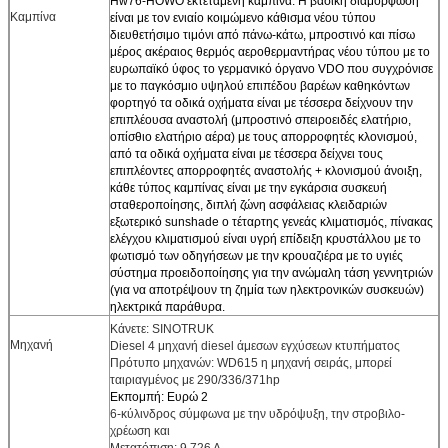
Hw76-HOWO εκτεταμένη καμπίνα. Η βασική διαμόρφωση
Καμπίνα
είναι με τον ενιαίο κοιμώμενο κάθισμα νέου τύπου
διευθετήσιμο τιμόνι από πάνω-κάτω, μπροστινό και πίσω
μέρος ακέραιος θερμός αεροθερμαντήρας νέου τύπου με το
ευρωπαϊκό ύφος το γερμανικό όργανο VDO που συγχρόνισε
με το παγκόσμιο υψηλού επιπέδου βαρέων καθηκόντων
φορτηγό τα οδικά οχήματα είναι με τέσσερα δείχνουν την
επιπλέουσα αναστολή (μπροστινό σπειροειδές ελατήριο,
οπίσθιο ελατήριο αέρα) με τους απορροφητές κλονισμού,
από τα οδικά οχήματα είναι με τέσσερα δείχνει τους
επιπλέοντες απορροφητές αναστολής + κλονισμού άνοιξη,
κάθε τύπος καμπίνας είναι με την εγκάρσια συσκευή
σταθεροποίησης, διπλή ζώνη ασφάλειας κλειδαριών
εξωτερικό sunshade ο τέταρτης γενεάς κλιματισμός, πίνακας
ελέγχου κλιματισμού είναι υγρή επίδειξη κρυστάλλου με το
φωτισμό των οδηγήσεων με την κρουαζιέρα με το υγιές
σύστημα προειδοποίησης για την ανώμαλη τάση γεννητριών
(για να αποτρέψουν τη ζημία των ηλεκτρονικών συσκευών)
ηλεκτρικά παράθυρα.
Κάνετε: SINOTRUK
Μηχανή
Diesel 4 μηχανή diesel άμεσων εγχύσεων κτυπήματος
Πρότυπο μηχανών: WD615 η μηχανή σειράς, μπορεί
ταιριαγμένος με 290/336/371hp
Εκπομπή: Ευρώ 2
6-κύλινδρος σύμφωνα με την υδρόψυξη, την στροβιλο-
χρέωση και
Μετατόπιση: 9.726 Λ