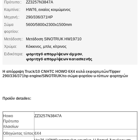
Πρότυπο::
ZZ3257N3847A
Καμπίνα::
HW76, ενιαίος κοιμώμενος
Μηχανή::
290/336/371HP
Σώμα
5600/5800x2300x1500mm
φορτίου:
Μετάδοση::
Μετάδοση SINOTRUK HW19710
Χρώμα:
Κόκκινος, μπλε, κίτρινος
φορτηγό απορρίψεων άμμου
Ειδικότερα:
,
φορτηγό απορρίψεων κατασκευής
Η απόρριψη Truck/10 CNHTC HOWO 6X4 κυλά εκφορτωτών/Tipper
290/336/371hp engine/SINOTRUK/το σώμα φορτίου u-τύπων φορτηγών
Προϊόν detailes:
Howo
ZZ3257N3847A
Πρότυπο
πλαισίων
Οδηγώντας τύπος
6X4