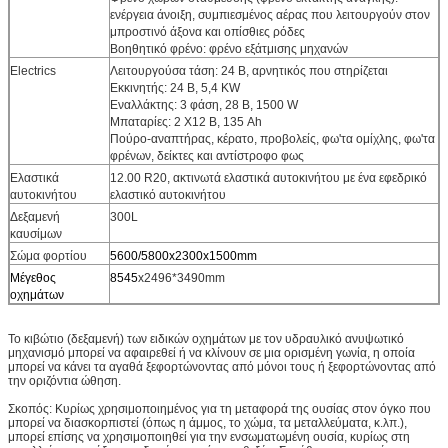
ενέργεια άνοιξη, συμπιεσμένος αέρας που λειτουργούν στον
μπροστινό άξονα και οπίσθιες ρόδες
Βοηθητικό φρένο: φρένο εξάτμισης μηχανών
Electrics
Λειτουργούσα τάση: 24 Β, αρνητικός που στηρίζεται
Εκκινητής: 24 Β, 5,4 KW
Εναλλάκτης: 3 φάση, 28 Β, 1500 W
Μπαταρίες: 2 X12 Β, 135 Ah
Πούρο-αναπτήρας, κέρατο, προβολείς, φω'τα ομίχλης, φω'τα
φρένων, δείκτες και αντίστροφο φως
Ελαστικά
12.00 R20, ακτινωτά ελαστικά αυτοκινήτου με ένα εφεδρικό
αυτοκινήτου
ελαστικό αυτοκινήτου
Δεξαμενή
300L
καυσίμων
Σώμα φορτίου
5600/5800x2300x1500mm
Μέγεθος
8545
x2496*3490mm
οχημάτων
Το κιβώτιο (δεξαμενή) των ειδικών οχημάτων με τον υδραυλικό ανυψωτικό
μηχανισμό μπορεί να αφαιρεθεί ή να κλίνουν σε μια ορισμένη γωνία, η οποία
μπορεί να κάνει τα αγαθά ξεφορτώνοντας από μόνοι τους ή ξεφορτώνοντας από
την οριζόντια ώθηση.
Σκοπός: Κυρίως χρησιμοποιημένος για τη μεταφορά της ουσίας στον όγκο που
μπορεί να διασκορπιστεί (όπως η άμμος, το χώμα, τα μεταλλεύματα, κ.λπ.),
μπορεί επίσης να χρησιμοποιηθεί για την ενσωματωμένη ουσία, κυρίως στη