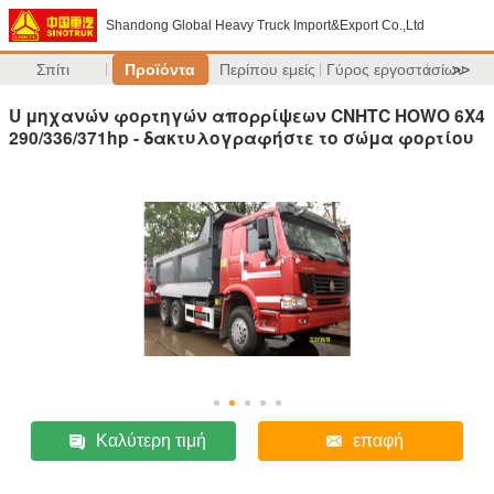
Shandong Global Heavy Truck Import&Export Co.,Ltd
Σπίτι
Προϊόντα
Περίπου εμείς
Γύρος εργοστασίων
>>
U μηχανών φορτηγών απορρίψεων CNHTC HOWO 6X4
290/336/371hp - δακτυλογραφήστε το σώμα φορτίου
Καλύτερη τιμή
επαφή