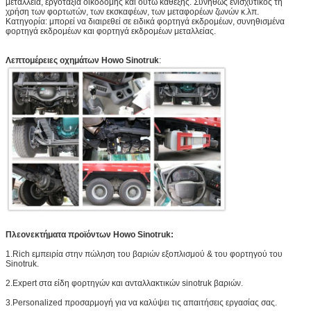
μεταλλεία, εργοτάξια οικοδομής και ούτω καθεξής. Συνήθως ενισχυτικός τη
χρήση των φορτωτών, των εκσκαφέων, των μεταφορέων ζωνών κ.λπ.
Κατηγορία: μπορεί να διαιρεθεί σε ειδικά φορτηγά εκδρομέων, συνηθισμένα
φορτηγά εκδρομέων και φορτηγά εκδρομέων μεταλλείας.
Λεπτομέρειες οχημάτων Howo Sinotruk
:
Πλεονεκτήματα προϊόντων Howo Sinotruk:
1.Rich εμπειρία στην πώληση του βαριών εξοπλισμού & του φορτηγού του
Sinotruk.
2.Expert στα είδη φορτηγών και ανταλλακτικών sinotruk βαριών.
3.Personalized προσαρμογή για να καλύψει τις απαιτήσεις εργασίας σας.