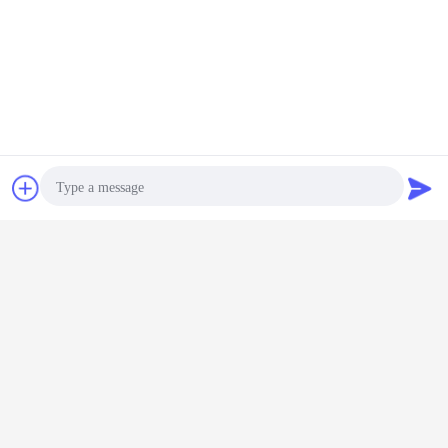
συζήτηση
Ζητήστε ένα
απόσπασμα
φορτηγό απορρίψεων κατασκευής
Ετικέττες:
,
βαρέων καθηκόντων tipper φορτηγά
,
Photo
φορτηγό απορρίψεων άμμου
Video Call
Αποκτήστε την καλύτερη τιμή για
Audio Call
U μηχανών φορτηγών
απορρίψεων CNHTC HOWO 6X4