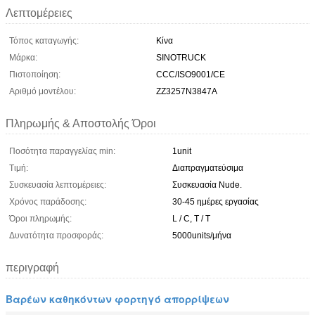
Λεπτομέρειες
Τόπος καταγωγής:
Κίνα
Μάρκα:
SINOTRUCK
Πιστοποίηση:
CCC/ISO9001/CE
Αριθμό μοντέλου:
ZZ3257N3847A
Πληρωμής & Αποστολής Όροι
Ποσότητα παραγγελίας min:
1unit
Τιμή:
Διαπραγματεύσιμα
Συσκευασία λεπτομέρειες:
Συσκευασία Nude.
Χρόνος παράδοσης:
30-45 ημέρες εργασίας
Όροι πληρωμής:
L / C, T / T
Δυνατότητα προσφοράς:
5000units/μήνα
περιγραφή
Βαρέων καθηκόντων φορτηγό απορρίψεων