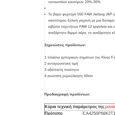
consumtion καυσίμων 20%-30%
.
Το βαρύ φορτηγό 550 FAW Jiefang J6P τρ
κασσίτερος-ξύλινη μηχανή με μια δύναμη
κιβώτιο ταχυτήτων FAW 12 εργαλεία και υ
ανεξάρτητο θερμό αέρα, το ανεξάρτητο κλ
Σημειώσεις προϊόντων:
1 πλαίσια εμπορικών σημάτων της Κίνας Fa
2 ανταγωνιστική τιμή
3 αξιόπιστη ποιότητα
4 ανώτατη ρυμούλκηση 40ton
Προδιαγραφή προϊόντων:
Κύρια τεχνική παράμετρος
της
μονά
Πρότυπο
CA4250P66K2T