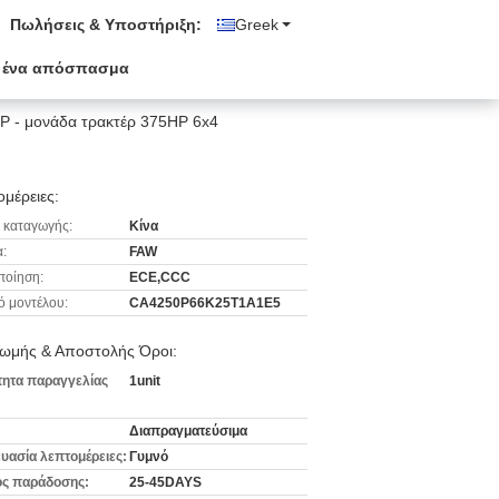
Πωλήσεις & Υποστήριξη:
Greek
 ένα απόσπασμα
P - μονάδα τρακτέρ 375HP 6x4
μέρειες:
 καταγωγής:
Κίνα
:
FAW
ποίηση:
ECE,CCC
ό μοντέλου:
CA4250P66K25T1A1E5
ωμής & Αποστολής Όροι:
ητα παραγγελίας
1unit
Διαπραγματεύσιμα
υασία λεπτομέρειες:
Γυμνό
ς παράδοσης:
25-45DAYS