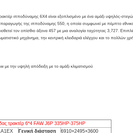
ακτέρ ιπποδύναμης 6X4 είναι εξοπλισμένο με ένα αμάξι υψηλός-στεγών.
 παραγωγής της ιπποδύναμης 550, η οποία συμφωνεί με πέμπτο εθνικό/
ιοθετεί τον οπίσθιο άξονα 457 με μια αναλογία ταχύτητας 3,727. Επιπλέ
ιματιστικό μηχάνημα, την κεντρική κλειδαριά ελέγχου και το πολλών χρή
w με την υψηλή απόδειξη με το αμάξι κλιματισμού
δας τρακτέρ 6*4 FAW J6P 335HP-375HP
1A1EX
Γενική διάσταση
6910×2495×3600