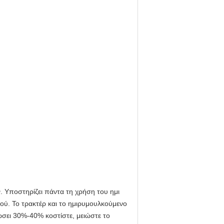
ν
. Υποστηρίζει πάντα τη χρήση του ημι
ού.
Το τρακτέρ και
το ημιρυμουλκούμενο
σει 30%-40% κοστίστε, μειώστε το