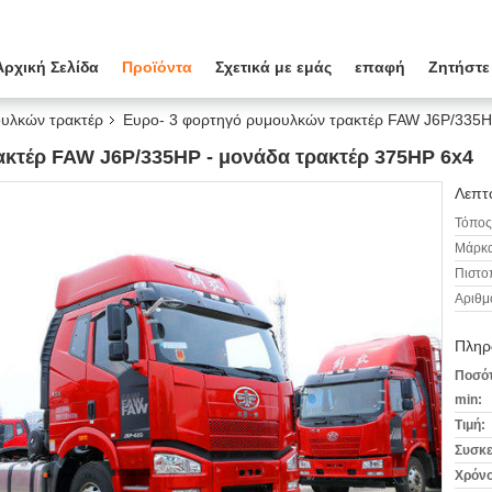
Αρχική Σελίδα
Προϊόντα
Σχετικά με εμάς
επαφή
Ζητήστε
υλκών τρακτέρ
Ευρο- 3 φορτηγό ρυμουλκών τρακτέρ FAW J6P/335H
ακτέρ FAW J6P/335HP - μονάδα τρακτέρ 375HP 6x4
Λεπτο
Τόπος
Μάρκα
Πιστο
Αριθμ
Πληρ
Ποσότ
min:
Τιμή:
Συσκε
Χρόνο