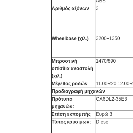
ABS
Αριθμός αξόνων
3
Wheelbase (χιλ.)
3200+1350
Μπροστινή
1470/890
οπίσθια αναστολή
(χιλ.)
Μέγεθος ροδών
11.00R20,12.00
Προδιαγραφή μηχανών
Πρότυπο
CA6DL2-35E3
μηχανών:
Στάση εκπομπής
Ευρώ 3
Τύπος καυσίμων:
Diesel