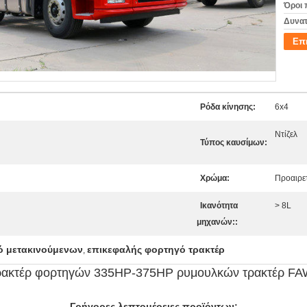
Όροι 
Δυνατ
Επ
Ρόδα κίνησης:
6x4
Ντίζελ
Τύπος καυσίμων:
Χρώμα:
Προαιρε
Ικανότητα
> 8L
μηχανών::
ό μετακινούμενων
επικεφαλής φορτηγό τρακτέρ
,
ρακτέρ φορτηγών 335HP-375HP ρυμουλκών τρακτέρ FA
Γρήγορες λεπτομέρειες προϊόντων: