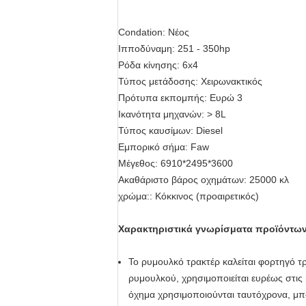
Condation: Νέος
Ιπποδύναμη:
251 - 350hp
Ρόδα κίνησης:
6x4
Τύπος μετάδοσης:
Χειρωνακτικός
Πρότυπα εκπομπής:
Ευρώ 3
Ικανότητα μηχανών:
> 8L
Τύπος καυσίμων:
Diesel
Εμπορικό σήμα:
Faw
Μέγεθος:
6910*2495*3600
Ακαθάριστο βάρος οχημάτων:
25000 κλ
χρώμα::
Κόκκινος (προαιρετικός)
Χαρακτηριστικά γνωρίσματα προϊόντων
Το ρυμουλκό τρακτέρ
καλείται
φορτηγό τ
ρυμουλκού, χρησιμοποιείται ευρέως στις
όχημα χρησιμοποιούνται ταυτόχρονα,
μπ