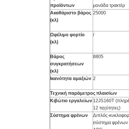
προϊόντων
μονάδα τρακτέρ
Ακαθάριστο βάρος
25000
(κλ)
Ωφέλιμο φορτίο
/
(κλ)
Βάρος
8805
συγκρατήσεων
(κλ)
Ικανότητα αμαξιών
2
Τεχνική παράμετρος
πλαισίων
Κιβώτιο εργαλείων
12JS160T (πληρέ
12 ταχύτητες)
Σύστημα φρένων
Διπλός-κυκλοφορ
σύστημα φρένων 