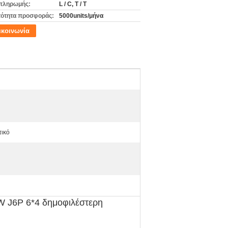
πληρωμής:
L / C, T / T
ότητα προσφοράς:
5000units/μήνα
ικοινωνία
τικό
W J6P 6*4 δημοφιλέστερη