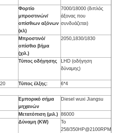
Φορτίο
7000/18000 (διπλός
μπροστινών/
άξονας που
οπίσθιων αξόνων
συνδυάζεται)
(κλ)
Μπροστινό/
2050,1830/1830
οπίσθιο βήμα
(χιλ.)
Τύπος οδήγησης
LHD (οδήγηση
δύναμης)
R20
Τύπος έλξης:
6*4
Εμπορικό σήμα
Diesel wuxi Jiangsu
μηχανών
Μετατόπιση (μιλ.)
86000
Δύναμη (KW)
Το
258/350HP@2100RPM