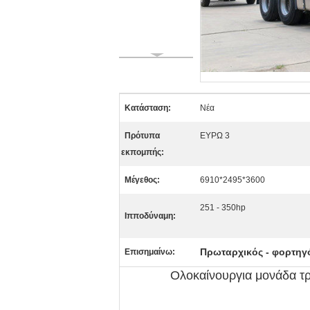
Κατάσταση:
Νέα
Πρότυπα
ΕΥΡΩ 3
εκπομπής:
Μέγεθος:
6910*2495*3600
251 - 350hp
Ιπποδύναμη:
Πρωταρχικός - φορτηγ
Επισημαίνω:
Ολοκαίνουργια μονάδα τ