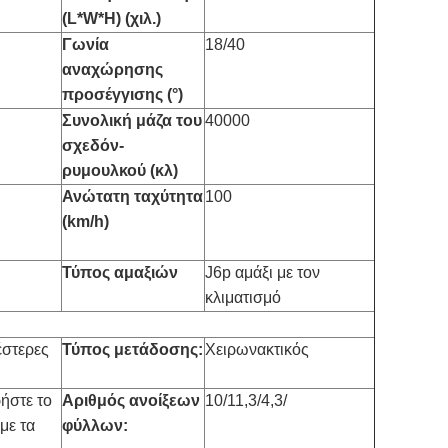
(L*W*H) (χιλ.)
Γωνία
18/40
αναχώρησης
προσέγγισης (°)
Συνολική μάζα του
40000
σχεδόν-
ρυμουλκού (κλ)
Ανώτατη ταχύτητα
100
(km/h)
Τύπος αμαξιών
J6p αμάξι με τον
κλιματισμό
στερες
Τύπος μετάδοσης:
Χειρωνακτικός
ήστε το
Αριθμός ανοίξεων
10/11,3/4,3/
με τα
φύλλων: