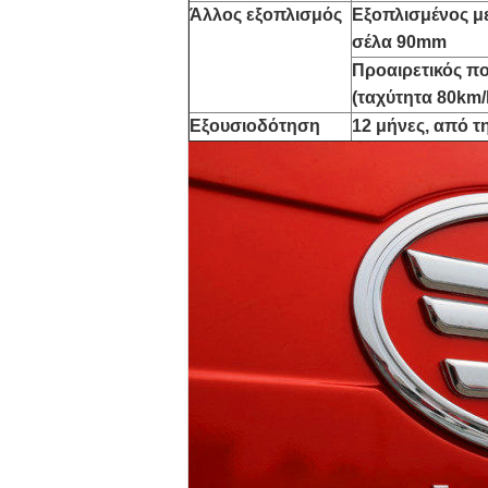
Άλλος εξοπλισμός
Εξοπλισμένος μ
σέλα 90mm
Προαιρετικός πο
(ταχύτητα 80km/
Εξουσιοδότηση
12 μήνες, από 