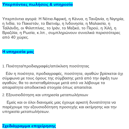
Υπερπόντιες πωλήσεις & υπηρεσία
Υπερπόντια αγορά: Η Νότια Αφρική, η Κένυα, η Τανζανία, η Νιγηρία,
η Ινδία, το Πακιστάν, το Βιετνάμ, η Ινδονησία, η Μαλαισία, η
Ταϊλάνδη, οι Φιλιππίνες, το Ιράν, το Μεξικό, το Περού, η Χιλή, η
Βραζιλία, η Ρωσία, κ.λπ., συμπληρώνουν συνολικά περισσότερες
από 40 χώρες.
Η υπηρεσία μας
Ποιότητα/προδιαγραφές/απόκλιση ποσότητας
1.
Εάν η ποιότητα, προδιαγραφές, ποσότητα, αγαθών βρίσκεται όχι
σύμφωνα με τους όρους της σύμβασης μετά από την άφιξη των
αγαθών, θα το αντισταθμίσουμε μετά από να λάβουμε τα
απαραίτητα αποδεικτικά στοιχεία όπως απαιτείται.
Εξουσιοδότηση και υπηρεσία μεταπωλήσεων
2.
Εμείς και οι όλοι διανομείς μας έχουμε αρκετή δυνατότητα να
παρέχουμε την εξουσιοδότηση προσοχής και εκτίμησης και την
υπηρεσία μεταπωλήσεων.
Σχεδιάγραμμα επιχείρησης