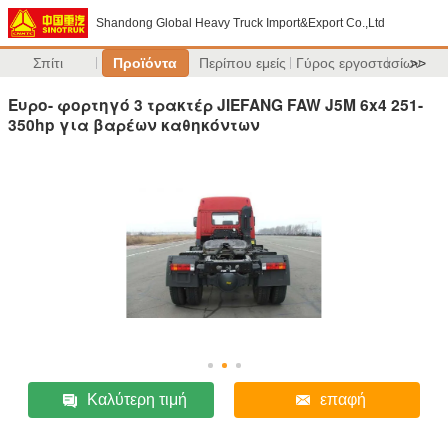
Shandong Global Heavy Truck Import&Export Co.,Ltd
Σπίτι
Προϊόντα
Περίπου εμείς
Γύρος εργοστασίων
>>
Ευρο- φορτηγό 3 τρακτέρ JIEFANG FAW J5M 6x4 251-
350hp για βαρέων καθηκόντων
Καλύτερη τιμή
επαφή