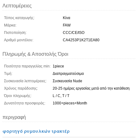
Λεπτομέρειες
Τόπος καταγωγής:
Κίνα
Μάρκα:
FAW
Πιστοποίηση:
CCC/CE/ISO
Αριθμό μοντέλου:
CA4253P1K2T1EA80
Πληρωμής & Αποστολής Όροι
Ποσότητα παραγγελίας min:
1piece
Τιμή:
Διαπραγματεύσιμα
Συσκευασία λεπτομέρειες:
Συσκευασία Nude
Χρόνος παράδοσης:
20-25 ημέρες εργασίας μετά από την κατάθεση
Όροι πληρωμής:
L / C, T / T
Δυνατότητα προσφοράς:
1000+pieces+Month
περιγραφή
φορτηγό ρυμουλκών τρακτέρ