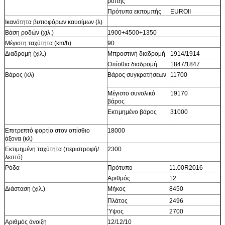
ροπής
Πρότυπα εκπομπής
EUROII
Ικανότητα βυτιοφόρων καυσίμων (λ)
Βάση ροδών (χιλ.)
1900+4500+1350
Μέγιστη ταχύτητα (km/h)
90
Διαδρομή (χιλ.)
Μπροστινή διαδρομή
1914/1914
Οπίσθια διαδρομή
1847/1847
Βάρος (κλ)
Βάρος συγκρατήσεων
11700
Μέγιστο συνολικό
19170
βάρος
Εκτιμημένο βάρος
31000
Επιτρεπτό φορτίο στον οπίσθιο
18000
άξονα (κλ)
Εκτιμημένη ταχύτητα (περιστροφή/
2300
λεπτό)
Ρόδα
Πρότυπο
11.00R2016
Αριθμός
12
Διάσταση (χιλ.)
Μήκος
8450
Πλάτος
2496
Ύψος
2700
Αριθμός άνοιξη
12/12/10