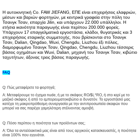
Η αυτοκινητική Co. FAW JIEFANG, ΕΠΕ είναι επιχειρήσεις ελαφριών,
μέσων και βαριών φορτηγών, με κεντρικά γραφεία στην πόλη του
Τσανγκ Τσαν, επαρχία Jilin, και υπάρχουν 22.000 υπάλληλοι. Η
ετήσια ικανότητα παραγωγής είναι περίπου 200.000 φορείς.
Υπάρχουν 17 επαγγελματικά εργοστάσια, κλάδοι, θυγατρικές και 3
επιχειρήσεις εταιρικής συμμετοχής, που βρίσκονται στο Τσανγκ
Τσαν, Dalian, Qingdao, Wuxi, Chengdu, Liuzhou έξι πόλεις,
διαμορφωμένο Τσανγκ Τσαν, Qingdao, Chengdu, Liuzhou τέσσερις
βάσεις οχημάτων και Wuxi, Dalian, μηχανή του Τσανγκ Τσαν, κιβώτιο
ταχυτήτων, άξονας τρεις βάσεις παραγωγής.
FAQ
Q: Πώς μεταφέρετε τα φορτηγά;
Α: Μεταφέρουμε το όχημα nude, ή με το σκάφος RO/$L*RO, ή στο κερί με το
μαζικό σκάφος ή από το εμπορευματοκιβώτιο ει δυνατόν. Το εργοστάσιό μας
κατέχει τη μακροπρόθεσμη συνεργασία με την αντιπροσωπεία σκαφών που
μπορεί να σας παρέχει χαμηλότερη στέλνοντας αμοιβή.
Q: Πόσο περίπου η ποιότητα των προϊόντων σας;
Α: Όλα τα ανταλλακτικά μας είναι από τους αρχικούς κατασκευαστές, η ποιότητα
είναι 100% που εγγυάται.