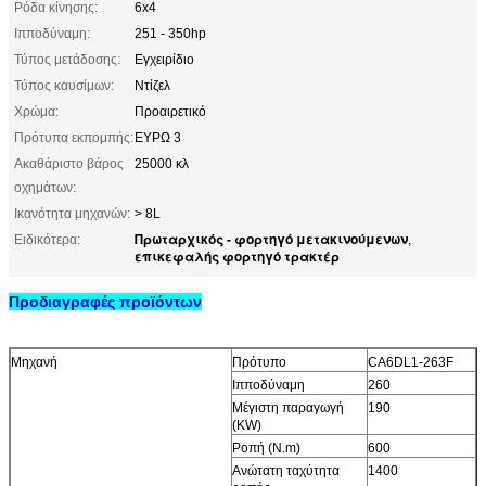
Ρόδα κίνησης:
6x4
Ιπποδύναμη:
251 - 350hp
Τύπος μετάδοσης:
Εγχειρίδιο
Τύπος καυσίμων:
Ντίζελ
Χρώμα:
Προαιρετικό
Πρότυπα εκπομπής:
ΕΥΡΩ 3
Ακαθάριστο βάρος
25000 κλ
οχημάτων:
Ικανότητα μηχανών:
> 8L
Πρωταρχικός - φορτηγό μετακινούμενων
Ειδικότερα:
,
επικεφαλής φορτηγό τρακτέρ
Προδιαγραφές προϊόντων
Μηχανή
Πρότυπο
CA6DL1-263F
Ιπποδύναμη
260
Μέγιστη παραγωγή
190
(KW)
Ροπή (N.m)
600
Ανώτατη ταχύτητα
1400