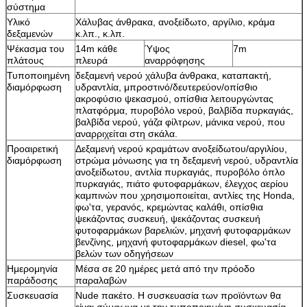
σύστημα
Υλικό
Χάλυβας άνθρακα, ανοξείδωτο, αργίλιο, κράμα
δεξαμενών
κ.λπ., κ.λπ.
Ψέκασμα του
14m κάθε
Ύψος
7m
πλάτους
πλευρά
αναρρόφησης
Τυποποιημένη
δεξαμενή νερού χάλυβα άνθρακα, καταπακτή,
διαμόρφωση
υδραντλία, μπροστινό/δευτερεύον/οπίσθιο
ακροφύσιο ψεκασμού, οπίσθια λειτουργώντας
πλατφόρμα, πυροβόλο νερού, βαλβίδα πυρκαγιάς,
βαλβίδα νερού, γάζα φίλτρων, μάνικα νερού, που
αναρριχείται στη σκάλα.
Προαιρετική
Δεξαμενή νερού κραμάτων ανοξείδωτου/αργιλίου,
διαμόρφωση
στρώμα μόνωσης για τη δεξαμενή νερού, υδραντλία
ανοξείδωτου, αντλία πυρκαγιάς, πυροβόλο όπλο
πυρκαγιάς, πιάτο φυτοφαρμάκων, έλεγχος αερίου
καμπινών που χρησιμοποιείται, αντλίες της Honda,
φω'τα, γερανός, κρεμώντας καλάθι, οπίσθια
ψεκάζοντας συσκευή, ψεκάζοντας συσκευή
φυτοφαρμάκων βαρελιών, μηχανή φυτοφαρμάκων
βενζίνης, μηχανή φυτοφαρμάκων diesel, φω'τα
βελών των οδηγήσεων
Ημερομηνία
Μέσα σε 20 ημέρες μετά από την πρόοδο
παράδοσης
παραλαβών
Συσκευασία
Nude πακέτο. Η συσκευασία των προϊόντων θα
είναι σύμφωνα με την τυποποιημένη συσκευασία