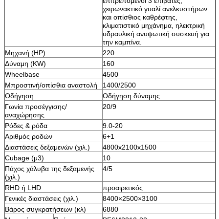
επιτρεπόμενοι 3 επιβάτες,
χειρωνακτικό γυαλί ανελκυστήρων
και οπίσθιος καθρέφτης,
κλιματιστικό μηχάνημα, ηλεκτρική
υδραυλική ανυψωτική συσκευή για
την καμπίνα.
Μηχανή (HP)
220
Δύναμη (KW)
160
Wheelbase
4500
Μπροστινή/οπίσθια αναστολή
1400/2500
Οδήγηση
Οδήγηση δύναμης
Γωνία προσέγγισης/
20/9
αναχώρησης
Ρόδες & ρόδα
9.0-20
Αριθμός ροδών
6+1
Διαστάσεις δεξαμενών (χιλ.)
4800x2100x1500
Cubage (μ3)
10
Πάχος χάλυβα της δεξαμενής
4/5
(χιλ.)
RHD ή LHD
προαιρετικός
Γενικές διαστάσεις (χιλ.)
8400×2500×3100
Βάρος συγκρατήσεων (κλ)
6880