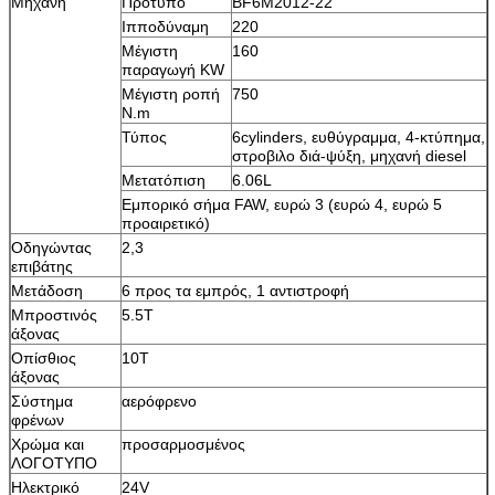
Μηχανή
Πρότυπο
BF6M2012-22
Ιπποδύναμη
220
Μέγιστη
160
παραγωγή KW
Μέγιστη ροπή
750
N.m
Τύπος
6cylinders, ευθύγραμμα, 4-κτύπημα,
στροβιλο διά-ψύξη, μηχανή diesel
Μετατόπιση
6.06L
Εμπορικό σήμα FAW, ευρώ 3 (ευρώ 4, ευρώ 5
προαιρετικό)
Οδηγώντας
2,3
επιβάτης
Μετάδοση
6 προς τα εμπρός, 1 αντιστροφή
Μπροστινός
5.5T
άξονας
Οπίσθιος
10T
άξονας
Σύστημα
αερόφρενο
φρένων
Χρώμα και
προσαρμοσμένος
ΛΟΓΟΤΥΠΟ
Ηλεκτρικό
24V