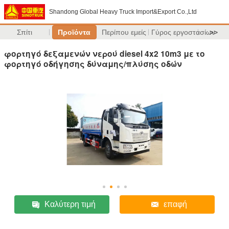
Shandong Global Heavy Truck Import&Export Co.,Ltd
Σπίτι
Προϊόντα
Περίπου εμείς
Γύρος εργοστασίων
>>
φορτηγό δεξαμενών νερού diesel 4x2 10m3 με το
φορτηγό οδήγησης δύναμης/πλύσης οδών
Καλύτερη τιμή
επαφή