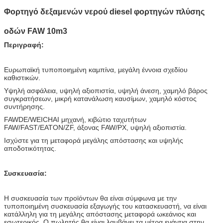
Φορτηγό δεξαμενών νερού diesel φορτηγών πλύσης
οδών FAW 10m3
Περιγραφή:
Ευρωπαϊκή τυποποιημένη καμπίνα, μεγάλη έννοια σχεδίου
καθιστικών.
Υψηλή ασφάλεια, υψηλή αξιοπιστία, υψηλή άνεση, χαμηλό βάρος
συγκρατήσεων, μικρή κατανάλωση καυσίμων, χαμηλό κόστος
συντήρησης.
FAWDE/WEICHAI μηχανή, κιβώτιο ταχυτήτων
FAW/FAST/EATON/ZF, άξονας FAW/PX, υψηλή αξιοπιστία.
Ισχύστε για τη μεταφορά μεγάλης απόστασης και υψηλής
αποδοτικότητας.
Συσκευασία:
Η συσκευασία των προϊόντων θα είναι σύμφωνα με την
τυποποιημένη συσκευασία εξαγωγής του κατασκευαστή, να είναι
κατάλληλη για τη μεγάλης απόστασης μεταφορά ωκεάνιος και
εσωτερικός. Ο πωλητής θα είναι λαμβάνει τα μέτρα ενάντια στην