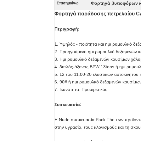
Φορτηγά βυτιοφόρων 
Επισημαίνω:
Φορτηγά παράδοσης πετρελαίου C
Περιγραφή:
1.
Υψηλός - ποιότητα και ημι ρυμουλκό δε
2. Προηγούμενο ημι ρυμουλκό δεξαμενών 
3. Ημι ρυμουλκό δεξαμενών καυσίμων χάλ
4.
διπλός-άξονας BPW 13tons ή ημι ρυμο
5.
12 του 11.00-20 ελαστικών αυτοκινήτου
6.
90# ή ημι ρυμουλκό δεξαμενών καυσίμω
7.
Ικανότητα: Προαιρετικός
Συσκευασία:
Η Nude συσκευασία Pack.The των προϊόντων
στην υγρασία, τους κλονισμούς και τη σκου