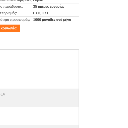
υασία λεπτομέρειες:
Γυμνό
ς παράδοσης:
35 ημέρες εργασίας
πληρωμής:
L / C, T / T
ότητα προσφοράς:
1000 μονάδες ανά μήνα
ικοινωνία
4E4