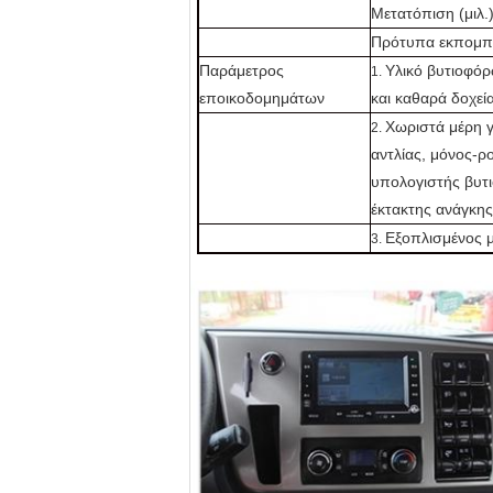
Μετατόπιση (μιλ.
Πρότυπα εκπομπ
Παράμετρος
Υλικό βυτιοφόρ
1.
εποικοδομημάτων
και καθαρά δοχεία
Χωριστά μέρη γι
2.
αντλίας, μόνος-ρ
υπολογιστής βυτ
έκτακτης ανάγκης
Εξοπλισμένος με
3.