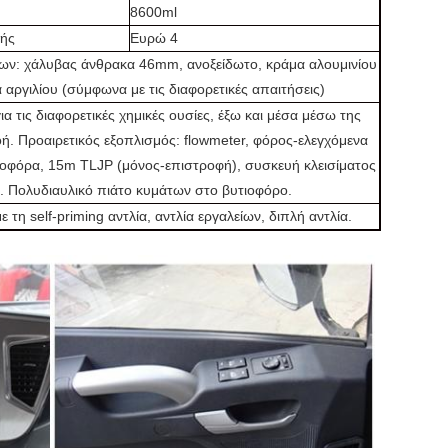
)
8600ml
ής
Ευρώ 4
ων: χάλυβας άνθρακα 46mm, ανοξείδωτο, κράμα αλουμινίου
 αργιλίου (σύμφωνα με τις διαφορετικές απαιτήσεις)
α τις διαφορετικές χημικές ουσίες, έξω και μέσα μέσω της
οή. Προαιρετικός εξοπλισμός: flowmeter, φόρος-ελεγχόμενα
ιοφόρα, 15m TLJP (μόνος-επιστροφή), συσκευή κλεισίματος
. Πολυδιαυλικό πιάτο κυμάτων στο βυτιοφόρο.
 τη self-priming αντλία, αντλία εργαλείων, διπλή αντλία.