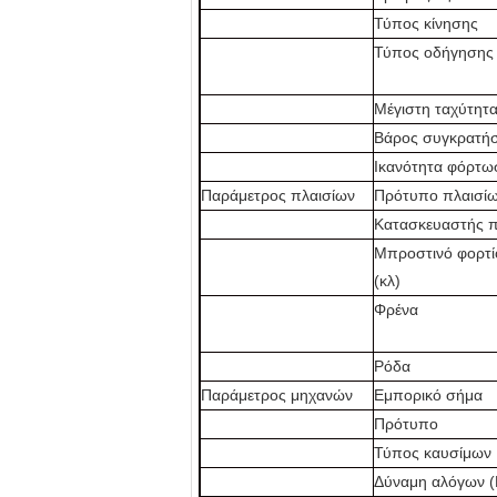
Τύπος κίνησης
Τύπος οδήγησης
Μέγιστη ταχύτητα
Βάρος συγκρατήσ
Ικανότητα φόρτωσ
Παράμετρος πλαισίων
Πρότυπο πλαισί
Κατασκευαστής π
Μπροστινό φορτί
(κλ)
Φρένα
Ρόδα
Παράμετρος μηχανών
Εμπορικό σήμα
Πρότυπο
Τύπος καυσίμων
Δύναμη αλόγων (