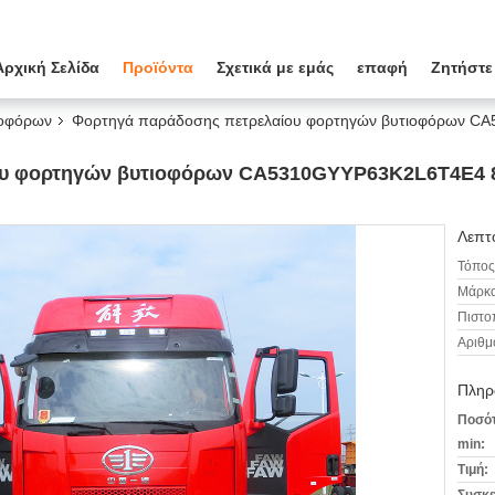
Αρχική Σελίδα
Προϊόντα
Σχετικά με εμάς
επαφή
Ζητήστε
ιοφόρων
Φορτηγά παράδοσης πετρελαίου φορτηγών βυτιοφόρων C
υ φορτηγών βυτιοφόρων CA5310GYYP63K2L6T4E4 8x4
Λεπτο
Τόπος
Μάρκα
Πιστο
Αριθμ
Πληρ
Ποσότ
min:
Τιμή: