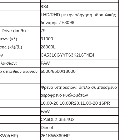
8X4
LHD/RHD με την οδήγηση υδραυλικής
δύναμης ZF8098
 Drive (km/h)
79
εων (κλ)
31000
ης (κλ)/(L)
28000L
ων
CA5310GYYP63K2L6T4E4
λαισίων:
FAW
ο οπίσθιων αξόνων
6500/6500/18000
Φρένο υπηρεσιών: διπλό συμπιεσμένο
αερόφρενο κυκλωμάτων
10,00-20,10.00R20,11.00-20 16PR
FAW
CA6DL2-35E4U2
Diesel
KW)/(HP)
261KW/360HP