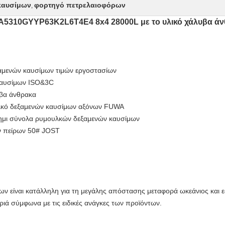
καυσίμων
φορτηγό πετρελαιοφόρων
,
A5310GYYP63K2L6T4E4 8x4 28000L με το υλικό χάλυβα ά
ξαμενών καυσίμων τιμών εργοστασίων
καυσίμων ISO&3C
υβα άνθρακα
υλκό δεξαμενών καυσίμων αξόνων FUWA
 ημι σύνολα ρυμουλκών δεξαμενών καυσίμων
ν πείρων 50# JOST
 είναι κατάλληλη για τη μεγάλης απόστασης μεταφορά ωκεάνιος και εσ
ριά σύμφωνα με τις ειδικές ανάγκες των προϊόντων.