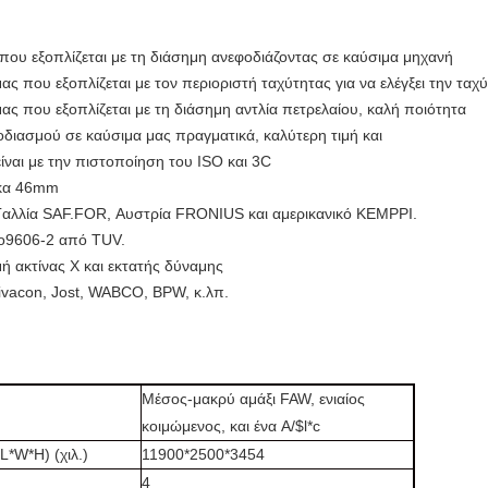
που εξοπλίζεται με τη διάσημη ανεφοδιάζοντας σε καύσιμα μηχανή
ς που εξοπλίζεται με τον περιοριστή ταχύτητας για να ελέγξει την ταχ
ας που εξοπλίζεται με τη διάσημη αντλία πετρελαίου, καλή ποιότητα
ιασμού σε καύσιμα μας πραγματικά, καλύτερη τιμή και
ίναι με την πιστοποίηση του ISO και 3C
ακα 46mm
η Γαλλία SAF.FOR, Αυστρία FRONIUS και αμερικανικό KEMPPI.
iso9606-2 από TUV.
μή ακτίνας X και εκτατής δύναμης
ivacon, Jost, WABCO, BPW, κ.λπ.
Μέσος-μακρύ αμάξι FAW, ενιαίος
κοιμώμενος, και ένα A/$l*c
L*W*H) (χιλ.)
11900*2500*3454
4