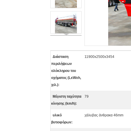
Διάσταση
11900x2500x3454
περιλήψεων
ολόκληρου του
οχήματος (LxWxh,
χιλ.):
Μέγιστη ταχύτητα
79
κίνησης (km/h):
υλικό
χάλυβας άνθρακα 46mm
βυτιοφόρων: