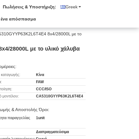
Πωλήσεις & Υποστήριξη:
Greek
 ένα απόσπασμα
A5310GYYP63K2L6T4E4 8x4/28000L με το
/28000L με το υλικό χάλυβα
μέρειες:
 καταγωγής:
Κίνα
:
FAW
ποίηση:
CCC/ISO
ό μοντέλου:
CA5310GYYP63K2L6T4E4
ωμής & Αποστολής Όροι:
ητα παραγγελίας
1unit
Διαπραγματεύσιμα