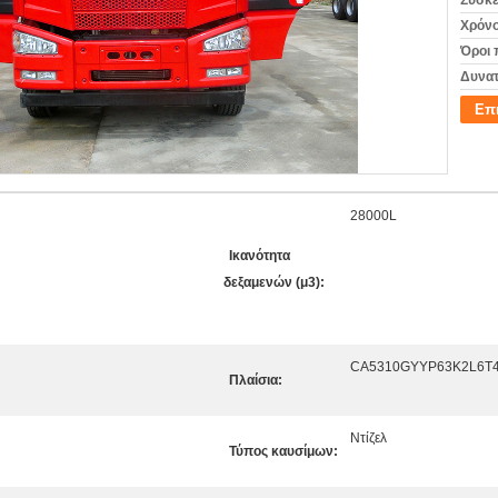
Συσκε
Χρόνο
Όροι 
Δυνατ
Επ
28000L
Ικανότητα
δεξαμενών (μ3):
CA5310GYYP63K2L6T
Πλαίσια:
Ντίζελ
Τύπος καυσίμων: