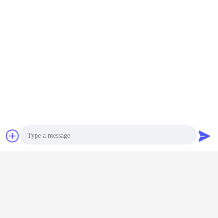
συζήτηση
Ζητήστε ένα
απόσπασμα
Photo
Video Call