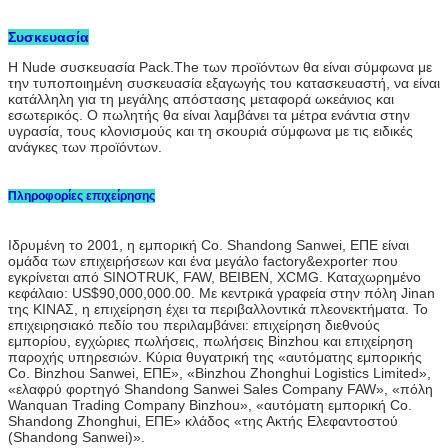
Συσκευασία
Η Nude συσκευασία Pack.The των προϊόντων θα είναι σύμφωνα με
την τυποποιημένη συσκευασία εξαγωγής του κατασκευαστή, να είναι
κατάλληλη για τη μεγάλης απόστασης μεταφορά ωκεάνιος και
εσωτερικός. Ο πωλητής θα είναι λαμβάνει τα μέτρα ενάντια στην
υγρασία, τους κλονισμούς και τη σκουριά σύμφωνα με τις ειδικές
ανάγκες των προϊόντων.
Πληροφορίες επιχείρησης
Ιδρυμένη το 2001, η εμπορική Co. Shandong Sanwei, ΕΠΕ είναι
ομάδα των επιχειρήσεων και ένα μεγάλο factory&exporter που
εγκρίνεται από SINOTRUK, FAW, BEIBEN, XCMG. Καταχωρημένο
κεφάλαιο: US$90,000,000.00. Με κεντρικά γραφεία στην πόλη Jinan
της ΚΙΝΑΣ, η επιχείρηση έχει τα περιβαλλοντικά πλεονεκτήματα. Το
επιχειρησιακό πεδίο του περιλαμβάνει: επιχείρηση διεθνούς
εμπορίου, εγχώριες πωλήσεις, πωλήσεις Binzhou και επιχείρηση
παροχής υπηρεσιών. Κύρια θυγατρική της «αυτόματης εμπορικής
Co. Binzhou Sanwei, ΕΠΕ», «Binzhou Zhonghui Logistics Limited»,
«ελαφρύ φορτηγό Shandong Sanwei Sales Company FAW», «πόλη
Wanquan Trading Company Binzhou», «αυτόματη εμπορική Co.
Shandong Zhonghui, ΕΠΕ» κλάδος «της Ακτής Ελεφαντοστού
(Shandong Sanwei)».