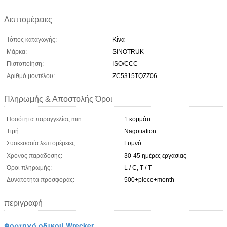
Λεπτομέρειες
Τόπος καταγωγής:
Κίνα
Μάρκα:
SINOTRUK
Πιστοποίηση:
ISO/CCC
Αριθμό μοντέλου:
ZC5315TQZZ06
Πληρωμής & Αποστολής Όροι
Ποσότητα παραγγελίας min:
1 κομμάτι
Τιμή:
Nagotiation
Συσκευασία λεπτομέρειες:
Γυμνό
Χρόνος παράδοσης:
30-45 ημέρες εργασίας
Όροι πληρωμής:
L / C, T / T
Δυνατότητα προσφοράς:
500+piece+month
περιγραφή
Φορτηγό οδικού Wrecker