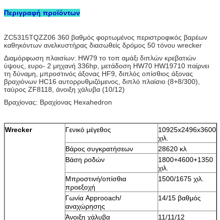
Περιγραφή προϊόντων
ZC5315TQZZ06 360 βαθμός φορτωμένος περιστροφικός βαρέων
καθηκόντων ανελκυστήρας διασωθείς δρόμος 50 τόνου wrecker
Διαμόρφωση πλαισίων: HW79 το τοπ αμάξι διπλών κρεβατιών
ύψους, ευρο- 2 μηχανή 336hp, μετάδοση HW70 HW19710 παίρνει
τη δύναμη, μπροστινός άξονας HF9, διπλός οπίσθιος άξονας
βραχιόνων HC16 αυτορρυθμιζόμενος, διπλό πλαίσιο (8+8/300),
ταύρος ZF8118, άνοιξη χάλυβα (10/12)
Βραχίονας: Βραχίονας Hexahedron
Wrecker
Γενικό μέγεθος
10925x2496x3600
χιλ.
Βάρος συγκρατήσεων
28620 κλ
Βάση ροδών
1800+4600+1350
χιλ.
Μπροστινή/οπίσθια
1500/1675 χιλ.
προεξοχή
Γωνία Approoach/
14/15 βαθμός
αναχώρησης
Άνοιξη χάλυβα
11/11/12