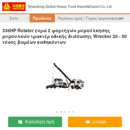
Shandong Global Heavy Truck Import&Export Co.,Ltd
Σπίτι
Προϊόντα
Περίπου εμείς
Γύρος εργοστασίων
>>
336HP Rotator ευρώ 2 φορτηγών ρυμούλκησης
ρυμουλκών τρακτέρ οδικής διάσωσης Wrecker 20 - 50
τόνος βαρέων καθηκόντων
Καλύτερη τιμή
επαφή