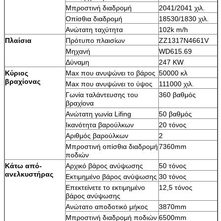
Μπροστινή διαδρομή
2041/2041 χιλ.
Οπίσθια διαδρομή
18530/1830 χιλ.
Ανώτατη ταχύτητα
102k m/h
Πλαίσια
Πρότυπο πλαισίων
ZZ1317N4661V
Μηχανή
WD615.69
Δύναμη
247 KW
Κύριος
Max που ανυψώνει το βάρος
50000 κλ
βραχίονας
Max που ανυψώνει το ύψος
111000 χιλ.
Γωνία ταλάντευσης του
360 βαθμός
βραχίονα
Ανώτατη γωνία Lifing
50 βαθμός
Ικανότητα βαρούλκων
20 τόνος
Αριθμός βαρούλκων
2
Μπροστινή οπίσθια διαδρομή
7360mm
ποδιών
Κάτω από-
Αρχικό βάρος ανύψωσης
50 τόνος
ανελκυστήρας
Εκτιμημένο βάρος ανύψωσης
30 τόνος
Επεκτείνετε το εκτιμημένο
12,5 τόνος
βάρος ανύψωσης
Ανώτατο αποδοτικό μήκος
3870mm
Μπροστινή διαδρομή ποδιών
6500mm