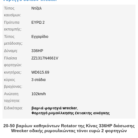
Τύπος
Ντίζελ
καυσίμων:
Πρότυπα
ΕΥΡΩ 2
εκπομπής:
Τύπος
Εγχειρίδιο
μετάδοσης:
Δύναμη:
336HP
Πλαίσια
ZZ1317N4661V
φορτηγών:
κινητήρας:
WD615.69
κύριος
3 στάδια
βραχίονας:
Ανώτατη
102km/h
ταχύτητα:
βαριά φορτηγά wrecker
Ειδικότερα:
,
Φορτηγό ρυμούλκησης έκτακτης ανάγκης
20-50 βαρέων καθηκόντων Rotator της Κίνας 336HP διάσωσης
Wrecker οδικής ρυμουλκώντας τόνοι ευρώ 2 φορτηγών