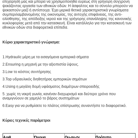
επιχείρησή μας και μπορεί να χρησιμοποιηθεί ευρέως στη γρήγορη σύγχρονη
ψεκάζοντας εργασία των εθνικών οδών. Η άσφαλτος και το σύνολο μπορούν να
ψεκαστούν μαζί ή αντίστοιχα. Έχει μερικά θετικά χαρακτηριστικά γνωρίσματα
συμπεριλαμβανομένης της οικονομίας, της αντοχής επιφάνειας, της αντι-
ολίσθησης, της απόδειξης νερού και της γρήγορης επανάληψης της κανονικής
κυκλοφορίας μετά από την κατασκευή. Είναι κατάλληλο για την κατασκευή των
εθνικών οδών στα διαφορετικά επίπεδα.
Κύριο χαρακτηριστικό γνώρισμα:
1.Hydraulic μέρη με τα εισαγόμενα εμπορικά σήματα
2.Ensuring η μηχανή με την αξιοπιστία ύψους.
3.Low το κόστος συντήρησης
3.Top υδραυλικός διηθητήρας εμπορικών σημάτων
4.Using η μεγάλη δομή υφάσματος διαμέτρων σπειροειδής
5. χωρίς τη νεκρή γωνία, κανέναν διαχωρισμό και δεύτερο χρόνο που
αναμιγνύουν σε χαμηλό το βάρος συστημάτων
6.Easy για να ρυθμίσετε το πλάτος επίστρωσης συναντήστε το διαφορετικό.
Κύριες τεχνικές παράμετροι
Αριθ.
Όνομα
Qu-qu-ty
Πρότυπο