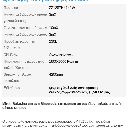
Πρότυπο::
ZZ1257N4641W
Ικανότητα δεξαμενών πίσσας
3m3
γαλακτώματος:
Συνολική ικανότητα δοχείων:
10m3
ικανότητα δεξαμενών νερού:
3m3
Πρόσθετη ικανότητα
230L
δεξαμενών:
ΧΡΏΜΑ::
Λευκό/κίτρινος.
Παραγωγή της ικανότητας
1800-2000 Kg/min
πηλού (Kg/min)::
Spreaying πλάτος
4200mm
ασφάλτου::
φορτηγό οδικής συντήρησης
Ειδικότερα:
,
οδικός σφραγίζοντας εξοπλισμός
Mirco-Sufacing μηχανή Sinotruck, επιχείρηση σφραγίδων πηλού, μηχανή
οδικού κτηρίου
Ο μικροϋπολογιστής-εμφανιμένος εξοπλισμός LMT5255TXF, ως ειδικά
μηχανήματα για την κατασκευή πεζοδρομίων ασφάλτου, αναπτύσσεται από την