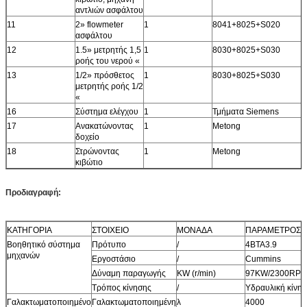
αντλιών ασφάλτου
11
2» flowmeter
1
8041+8025+S020
ασφάλτου
12
1.5» μετρητής 1,5
1
8030+8025+S030
ροής του νερού «
13
1/2» πρόσθετος
1
8030+8025+S030
μετρητής ροής 1/2
«
16
Σύστημα ελέγχου
1
Τμήματα Siemens
17
Ανακατώνοντας
1
Metong
δοχείο
18
Στρώνοντας
1
Metong
κιβώτιο
Προδιαγραφή:
ΚΑΤΗΓΟΡΙΑ
ΣΤΟΙΧΕΙΟ
ΜΟΝΑΔΑ
ΠΑΡΑΜΕΤΡΟΣ
Βοηθητικό σύστημα
Πρότυπο
/
4BTA3.9
μηχανών
Εργοστάσιο
/
Cummins
Δύναμη παραγωγής
KW (r/min)
97KW/2300RP
Τρόπος κίνησης
/
Υδραυλική κίνη
Γαλακτωματοποιημένο
Γαλακτωματοποιημένη
λ
4000