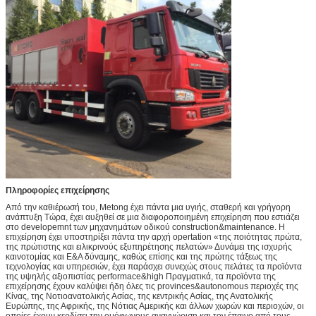
Πληροφορίες επιχείρησης
Από την καθιέρωσή του, Metong έχει πάντα μια υγιής, σταθερή και γρήγορη
ανάπτυξη Τώρα, έχει αυξηθεί σε μια διαφοροποιημένη επιχείρηση που εστιάζει
στο developemnt των μηχανημάτων οδικού construction&maintenance. Η
επιχείρηση έχει υποστηρίξει πάντα την αρχή opertation «της ποιότητας πρώτα,
της πρώτιστης και ειλικρινούς εξυπηρέτησης πελατών» Δυνάμει της ισχυρής
καινοτομίας και Ε&Α δύναμης, καθώς επίσης και της πρώτης τάξεως της
τεχνολογίας και υπηρεσιών, έχει παράσχει συνεχώς στους πελάτες τα προϊόντα
της υψηλής αξιοπιστίας performace&high Πραγματικά, τα προϊόντα της
επιχείρησης έχουν καλύψει ήδη όλες τις provinces&autonomous περιοχές της
Κίνας, της Νοτιοανατολικής Ασίας, της κεντρικής Ασίας, της Ανατολικής
Ευρώπης, της Αφρικής, της Νότιας Αμερικής και άλλων χωρών και περιοχών, οι
οποίες έχουν κερδίσει την ομόφωνους αναγνώριση και τον έπαινο από τους