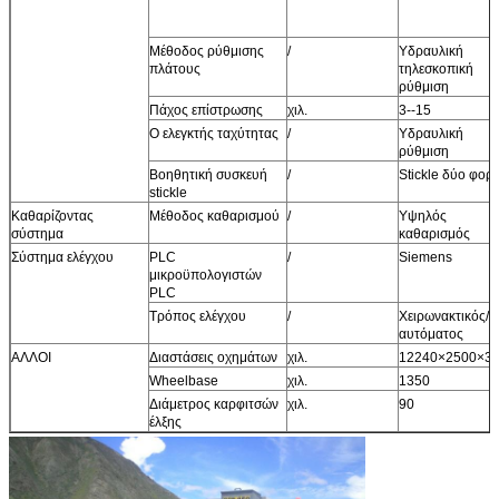
Μέθοδος ρύθμισης
/
Υδραυλική
πλάτους
τηλεσκοπική
ρύθμιση
Πάχος επίστρωσης
χιλ.
3--15
Ο ελεγκτής ταχύτητας
/
Υδραυλική
ρύθμιση
Βοηθητική συσκευή
/
Stickle δύο φορ
stickle
Καθαρίζοντας
Μέθοδος καθαρισμού
/
Υψηλός
σύστημα
καθαρισμός
Σύστημα ελέγχου
PLC
/
Siemens
μικροϋπολογιστών
PLC
Τρόπος ελέγχου
/
Χειρωνακτικός/
αυτόματος
ΑΛΛΟΙ
Διαστάσεις οχημάτων
χιλ.
12240×2500×3
Wheelbase
χιλ.
1350
Διάμετρος καρφιτσών
χιλ.
90
έλξης