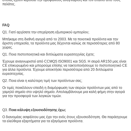
πελάτες.
FAQ
Q1. Γιατί αρχίσατε την επιχείρηση εξωτερικού εμπορίου;
Μπήκαμε στη διεθνή αγορά από το 2003. Με τα ποιοτικά προϊόντα και την
άριστη υπηρεσία, τα προϊόντα μας δέχονται καλώς σε περισσότερες από 80
χώρες.
Q1. Ποια πιστοποιητικά και διπλώματα ευρεσιτεχνίας έχετε;
Έχουμε αναγνωριστεί από CCMQS ISO9001 και SGS. Η σειρά AR150 μας είναι
CE επικυρωμένο και μπορούμε επίσης να τακτοποιήσουμε το πιστοποιητικό CE
για άλλα προϊόντα. Έχουμε αποκτήσει περισσότερα από 20 διπλώματα
ευρεσιτεχνίας.
Q2. Ποια είναι η καλύτερη τιμή των προϊόντων σας;
Οι τιμές ποικίλλουν επειδή η διαμόρφωση των σειρών προϊόντων μας από το
χαμηλό σημείο στο υψηλό σημείο. Απολαμβάνουμε μια καλή φήμη στην αγορά
για την προσφορά των λογικών τιμών.
Q3.
Ποια κάλυψη εξουσιοδότησης έχω;
Ο διανομέας ασφάλτου μας έχει την ενός έτους εξουσιοδότηση. Θα παράσχουμε
τα ελεύθερα εξαρτήματα για τα εξαγόμενα προϊόντα.