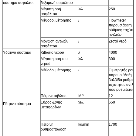
σύστημα ασφάλτου
δεξαμενή ασφάλτου
Μέγιστη ροή
λ/λ
250
ασφάλτου
Μέθοδοι μέτρησης
/
Flowmeter
παρουσιάζει/η
ρύθμιση ταχύτη
αντλιών
Μόνωση αντλιών
/
Ζεστό νερό
ασφάλτου
Υδάτινο σύστημα
Κιβώτιο νερού
λ
4000
Μέγιστη ροή του
λ/λ
300
νερού
Μέθοδοι μέτρησης
/
Ο μετρητής ροή
παρουσιάζει/η
βαλβίδα ρύθμισ
ταχύτητας αντλι
που ρυθμίζεται
Πέτρινο κιβώτιο
Μ ³
12
Εύρος ζώνης
χιλ.
650
Πέτρινο σύστημα
μεταφορέων
Πέτρινη
kg/min
1700
ρυθμοαπόδοση