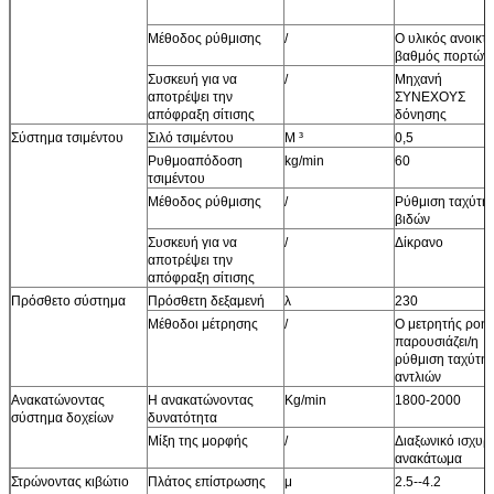
Μέθοδος ρύθμισης
/
Ο υλικός ανοικτ
βαθμός πορτών
Συσκευή για να
/
Μηχανή
αποτρέψει την
ΣΥΝΕΧΟΥΣ
απόφραξη σίτισης
δόνησης
Σύστημα τσιμέντου
Σιλό τσιμέντου
Μ ³
0,5
Ρυθμοαπόδοση
kg/min
60
τσιμέντου
Μέθοδος ρύθμισης
/
Ρύθμιση ταχύτη
βιδών
Συσκευή για να
/
Δίκρανο
αποτρέψει την
απόφραξη σίτισης
Πρόσθετο σύστημα
Πρόσθετη δεξαμενή
λ
230
Μέθοδοι μέτρησης
/
Ο μετρητής ροή
παρουσιάζει/η
ρύθμιση ταχύτη
αντλιών
Ανακατώνοντας
Η ανακατώνοντας
Kg/min
1800-2000
σύστημα δοχείων
δυνατότητα
Μίξη της μορφής
/
Διαξωνικό ισχυρ
ανακάτωμα
Στρώνοντας κιβώτιο
Πλάτος επίστρωσης
μ
2.5--4.2