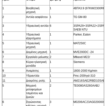
1
Βοηθητική
1
4BTA3.9 (97KW/2300RP
μηχανή
2
Αντλία ασφάλτου
1
TG GM-80
3
Υδραυλική αντλία
6
3SPA29+3SPA22+2SPA1
SAEB NTU
4
Υδραυλικά
1
Parker, Eaton
εξαρτήματα
5
Υδραυλική
1
MAT250C
μηχανή
6
Δομένος μηχανή
1
MVE200DC -24
7
Εργαλείο μείωσης
2
Mtkavd-M22/
8
Κύρια ηλεκτρική
1
Siemens
μονάδα
9
Αναμίκτης
1
1800-2000 Kg/min
10
Υδραντλία
1
Fmc-200hyd-310
11
Διαιρέτης ροής
1
AM216SAE2RBD10SAE
5
Μηχανή
2
TE0080AS260AABJ
μεταφορέων
τσιμέντου και
ζωνών
6
Στρώνοντας
3
M0206AC23AG0200000
κιβώτιο, μηχανή