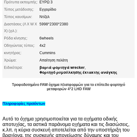
Πρότυπα εκπομπής:
ΕΥΡΩ 3
Τύπος μετάδοσης:
Εγχειρίδιο
Τύπος καυσίμων:
Ντίζελ
Διαστάσεις (Λ Χ W Χ
5998*2300*2380
Χ) (χιλ.):
Ρόδα κίνησης:
6wheels
Οδηγώντας τύπος:
4x2
κινητήρας:
Cummins
Χρώμα:
Απαίτηση πελάτη
βαριά φορτηγά wrecker
Ειδικότερα:
,
Φορτηγό ρυμούλκησης έκτακτης ανάγκης
Τροφοδοτημένο FAW όχημα πλατφορμών για το επίπεδο φορτηγό
μεταφορών 4*2 LHD FAW
Πληροφορίες προϊόντων
Αυτό το όχημα χρησιμοποιείται για τα οχήματα οδικής
αποτυχίας, τα αστικά παράνομα οχήματα και τις διασώσεις,
κ.λπ. η κύρια συσκευή αποτελείται από την υποστήριξη του
βραχίονα, της συσκευής απογείωσης δύναμης και του