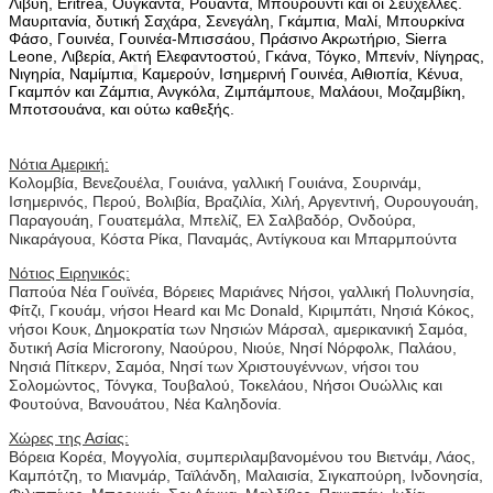
Λιβύη, Eritrea, Ουγκάντα, Ρουάντα, Μπουρούντι και οι Σεϋχέλλες.
Μαυριτανία, δυτική Σαχάρα, Σενεγάλη, Γκάμπια, Μαλί, Μπουρκίνα
Φάσο, Γουινέα, Γουινέα-Μπισσάου, Πράσινο Ακρωτήριο, Sierra
Leone, Λιβερία, Ακτή Ελεφαντοστού, Γκάνα, Τόγκο, Μπενίν, Νίγηρας,
Νιγηρία,
Ναμίμπια
,
Καμερούν, Ισημερινή Γουινέα, Αιθιοπία, Κένυα,
Γκαμπόν και Ζάμπια, Ανγκόλα, Ζιμπάμπουε, Μαλάουι, Μοζαμβίκη,
Μποτσουάνα, και ούτω καθεξής.
Νότια Αμερική:
Κολομβία, Βενεζουέλα, Γουιάνα, γαλλική Γουιάνα, Σουρινάμ,
Ισημερινός, Περού, Βολιβία, Βραζιλία, Χιλή, Αργεντινή, Ουρουγουάη,
Παραγουάη, Γουατεμάλα, Μπελίζ, Ελ Σαλβαδόρ, Ονδούρα,
Νικαράγουα, Κόστα Ρίκα, Παναμάς, Αντίγκουα και Μπαρμπούντα
Νότιος Ειρηνικός:
Παπούα Νέα Γουϊνέα, Βόρειες Μαριάνες Νήσοι, γαλλική Πολυνησία,
Φίτζι, Γκουάμ, νήσοι Heard και Mc Donald, Κιριμπάτι, Νησιά Κόκος,
νήσοι Κουκ, Δημοκρατία των Νησιών Μάρσαλ, αμερικανική Σαμόα,
δυτική Ασία Microrony, Ναούρου, Νιούε, Νησί Νόρφολκ, Παλάου,
Νησιά Πίτκερν, Σαμόα, Νησί των Χριστουγέννων, νήσοι του
Σολομώντος, Τόνγκα, Τουβαλού, Τοκελάου, Nήσοι Ουώλλις και
Φουτούνα, Βανουάτου, Νέα Καληδονία.
Χώρες της Ασίας:
Βόρεια Κορέα, Μογγολία, συμπεριλαμβανομένου του Βιετνάμ, Λάος,
Καμπότζη, το Μιανμάρ, Ταϊλάνδη, Μαλαισία, Σιγκαπούρη, Ινδονησία,