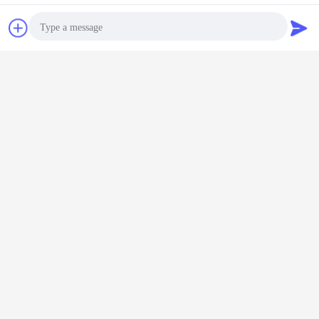
συζήτηση
Ζητήστε ένα
απόσπασμα
Photo
Video Call
Audio Call