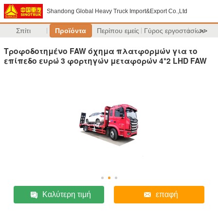
Shandong Global Heavy Truck Import&Export Co.,Ltd
Σπίτι
Προϊόντα
Περίπου εμείς
Γύρος εργοστασίων
>>
Τροφοδοτημένο FAW όχημα πλατφορμών για το
επίπεδο ευρώ 3 φορτηγών μεταφορών 4*2 LHD FAW
Καλύτερη τιμή
επαφή