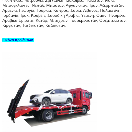
Φιλιππίνες, Μπρουνέι, Σρι Λάνκα, Μαλδίβες, Πακιστάν, Ινδία,
Μπανγκλαντές, Νεπάλ, Μπουτάν, Αφγανιστάν, Ιράν, Αζερμπαϊτζάν,
Αρμενία, Γεωργία, Τουρκία, Κύπρος, Συρία, Λίβανος, Παλαιστίνη,
Ιορδανία, Ιράκ, Κουβέιτ, Σαουδική Αραβία, Υεμένη, Ομάν, Ηνωμένα
Αραβικά Εμιράτα, Κατάρ, Μπαχρέιν, Τουρκμενιστάν, Ουζμπεκιστάν,
Κιργιστάν, Τατζικιστάν, Καζακστάν.
Εικόνα προϊόντων