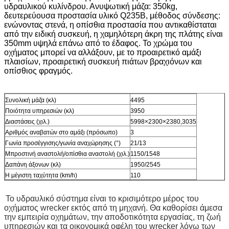
υδραυλικού κυλίνδρου. Ανυψωτική μάζα: 350kg,
δευτερεύουσα προστασία υλικό Q235B, μέθοδος σύνδεσης:
ενώνοντας στενά, η οπίσθια προστασία που αντικαθίσταται
από την ειδική συσκευή, η χαμηλότερη άκρη της πλάτης είναι
350mm υψηλά επάνω από το έδαφος. Το χρώμα του
οχήματος μπορεί να αλλάξουν, με το προαιρετικό αμάξι
πλαισίων, προαιρετική συσκευή πιάτων βραχιόνων και
οπίσθιος φραγμός.
Συνολική μάζα (κλ)
4495
Ποιότητα υπηρεσιών (κλ)
3950
Διαστάσεις (χιλ.)
5998×2300×2380,3035
Αριθμός αναβατών στο αμάξι (πρόσωπο)
3
Γωνία προσέγγισης/γωνία αναχώρησης (°)
21/13
Μπροστινή αναστολή/οπίσθια αναστολή (χιλ.)
1150/1548
Δαπάνη άξονων (κλ)
1950/2545
Η μέγιστη ταχύτητα (km/h)
110
Το υδραυλικό σύστημα είναι το κρισιμότερο μέρος του
οχήματος wrecker εκτός από τη μηχανή. Θα καθορίσει άμεσα
την εμπειρία οχημάτων, την αποδοτικότητα εργασίας, τη ζωή
υπηρεσιών και τα οικονομικά οφέλη του wrecker λόγω των