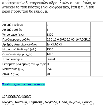
προαιρετικών διαφορετικών υδραυλικών συστημάτων, το
wrecker το που κόστος είναι διαφορετικό, έτσι η τιμή του
ίδιου προτύπου θα κυμαθεί.
Αριθμός αξόνων
2
Αριθμός ροδών
6
Wheelbase (χιλ.)
3300
Προδιαγραφές ροδών
6.50-16,6.50R16,7.00-16,7.00R16
Αριθμός ελατηρίων φύλλων
3/4+3,7/7+3
Μπροστινή διαδρομή (χιλ.)
1510
Οπίσθια διαδρομή (χιλ.)
1475
Τύπος καυσίμων
Diesel
Εκπομπές βασισμένες στα κριτήρια
ΙΙΙ
Μετατόπιση (μιλ.)
2545
Δύναμη (KW)
70
Ο πελάτης μας σε όλο τον κόσμο
Της Αφρικής χώρες:
Κονγκό, Τανζανία, Τζιμπουτί, Ανγκόλα, Chad, Αλγερία, Σουδάν,