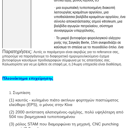
αντλία έξω), μόνος-έξοδος 65
·
μια ευρωπαϊκή τυποποιημένη διακοπή
λειτουργίας κραμάτων αργιλίου, μια
υποθαλάσσια βαλβίδα κραμάτων αργιλίου, ένα
σύνολο αποκατάστασης ατμού etroleum, μια
βαλβίδα αγωγών πετρελαίου, σύστημα
συναγερμών υπερχείλισης,
·
Το μικρό βυτιοφόρο φορολογικού ελέγχου
ροής της Σαγκάη Berle, 15m ανεφοδιάζει σε
καύσιμα τη σπείρα με το πυροβόλο όπλο, ένα
Παρατηρήσεις:
σύνολο κιβωτίου εργαλείων, δύο
Αυτές οι παράμετροι είναι ακριβώς για το referance σας,
πυροσβεστήρες, κράμα αλουμινίου που
μπορούμε να παραγάγουμε το διαφορετικό ημιρυμουλκούμενο όχημα
βυτιοφόρων καυσίμων προδιαγραφών σύμφωνα με τις απαιτήσεις σας.
διπλώνει fense, δύο λέξεις «βομβών»
Καλωσορίστε για να με έρθετε σε επαφή με, η 24ωρη υπηρεσία είναι διαθέσιμη.
Επιλογή
Το βυτιοφόρο μπορεί επίσης να επιλέξει sta, τα hengshan και ά
εμπορικά σήματα, ποσοστό ροής επιλογής
Πλεονέκτημα επιχείρησης
Συμπίεση
1.
(1) καυτός - κυλημένο πιάτο ακτίνων φορτηγών παστώματος
ελεύθερο (EPS), ο μόνος στην Κίνα
(2) 2000 αντίσταση αλατισμένος-ομίχλης, πολύ υψηλότερη από
504 του βιομηχανικά τυποποιημένου
(3) ρόλος STAM που διαμορφώνει τη μηχανή, CNC punching