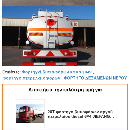
Φορτηγά βυτιοφόρων καυσίμων
Ετικέττες:
,
φορτηγό πετρελαιοφόρων
ΦΟΡΤΗΓΟ ΔΕΞΑΜΕΝΩΝ ΝΕΡΟΎ
,
Αποκτήστε την καλύτερη τιμή για
20T φορτηγό βυτιοφόρων αργού
πετρελαίου diesel 6×4 JIEFANG
FAW 223hp 20CBM/βυτιοφόρο
παράδοσης καυσίμων