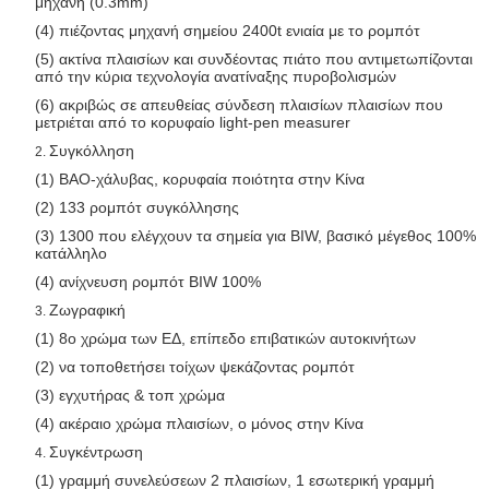
μηχανή (0.3mm)
(4) πιέζοντας μηχανή σημείου 2400t ενιαία με το ρομπότ
(5) ακτίνα πλαισίων και συνδέοντας πιάτο που αντιμετωπίζονται
από την κύρια τεχνολογία ανατίναξης πυροβολισμών
(6) ακριβώς σε απευθείας σύνδεση πλαισίων πλαισίων που
μετριέται από το κορυφαίο light-pen measurer
Συγκόλληση
2.
(1) BAO-χάλυβας, κορυφαία ποιότητα στην Κίνα
(2) 133 ρομπότ συγκόλλησης
(3) 1300 που ελέγχουν τα σημεία για BIW, βασικό μέγεθος 100%
κατάλληλο
(4) ανίχνευση ρομπότ BIW 100%
Ζωγραφική
3.
(1) 8ο χρώμα των ΕΔ, επίπεδο επιβατικών αυτοκινήτων
(2) να τοποθετήσει τοίχων ψεκάζοντας ρομπότ
(3) εγχυτήρας & τοπ χρώμα
(4) ακέραιο χρώμα πλαισίων, ο μόνος στην Κίνα
Συγκέντρωση
4.
(1) γραμμή συνελεύσεων 2 πλαισίων, 1 εσωτερική γραμμή