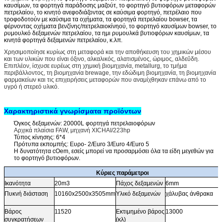
καυσίμων, τα φορτηγά παράδοσης μαζούτ, το φορτηγό βυτιοφόρων μεταφορών
πετρελαίου, το κινητό ανεφοδιάζοντας σε καύσιμα φορτηγό, πετρέλαιο που
τροφοδοτούν με καύσιμα τα οχήματα, τα φορτηγά πετρελαίου bowser, τα
φέρνοντας οχήματα βενζίνης/πετρελαιοκίνηού, το φορτηγό καυσίμων bowser, το
ρυμουλκό δεξαμενών πετρελαίου, τα ημι ρυμουλκά βυτιοφόρων καυσίμων, τα
κινητά φορτηγά δεξαμενών πετρελαίου, κ.λπ.
Χρησιμοποίησε κυρίως στη μεταφορά και την αποθήκευση του χημικών μέσου
και των υλικών που είναι όξινο, αλκαλικός, αλατισμένος, ώριμος, αλδεΰδη.
Επιπλέον, ίσχυσε ευρέως στη χημική βιομηχανία, metallurg, το τμήμα
περιβάλλοντος, τη βιομηχανία brewage, την εδώδιμη βιομηχανία, τη βιομηχανία
φαρμακείων και τις επιχειρήσεις μεταφορών που αναμίχθηκαν επάνω από το
υγρό ή στερεό υλικό.
Χαρακτηριστικά γνωρίσματα προϊόντων
Όγκος δεξαμενών: 20000L φορτηγά πετρελαιοφόρων
Αρχικά πλαίσια FAW, μηχανή XICHAI/223hp
Τύπος κίνησης: 6*4
Πρότυπα εκπομπής: Ευρο- 2/Euro 3/Euro 4/Euro 5
Η δυνατότητα cOem, εσείς μπορεί να προσαρμόσει όλα τα είδη μεγεθών για
το φορτηγό βυτιοφόρων.
Κύριες παράμετροι
Ικανότητα
20m3
Πάχος δεξαμενών
6mm
Πυκνή διάσταση
10160x2500x3505mm
Υλικό δεξαμενών
χάλυβας άνθρακα
Βάρος
11520
Εκτιμημένο βάρος
13000
συγκρατήσεων
(κλ)