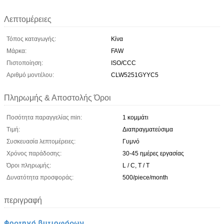
Λεπτομέρειες
Τόπος καταγωγής:
Κίνα
Μάρκα:
FAW
Πιστοποίηση:
ISO/CCC
Αριθμό μοντέλου:
CLW5251GYYC5
Πληρωμής & Αποστολής Όροι
Ποσότητα παραγγελίας min:
1 κομμάτι
Τιμή:
Διαπραγματεύσιμα
Συσκευασία λεπτομέρειες:
Γυμνό
Χρόνος παράδοσης:
30-45 ημέρες εργασίας
Όροι πληρωμής:
L / C, T / T
Δυνατότητα προσφοράς:
500/piece/month
περιγραφή
Φορτηγό βυτιοφόρων