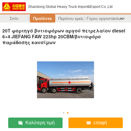
Shandong Global Heavy Truck Import&Export Co.,Ltd
Σπίτι
Προϊόντα
Περίπου εμείς
Γύρος εργοστασίων
>>
20T φορτηγό βυτιοφόρων αργού πετρελαίου diesel
6×4 JIEFANG FAW 223hp 20CBM/βυτιοφόρο
παράδοσης καυσίμων
Καλύτερη τιμή
επαφή