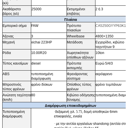
(κλ)
Ακαθάριστο
25000
Εκτιμημένοι
2 ή 3
βάρος (κλ)
επιβάτες
Πλαίσια
Εμπορικό σήμα
FAW
Πρότυπο
CA5250GYYP63K1L
πλαισίων
Άξονας
3
Wheelbase
4800+1350
Μηχανή
xichai 223HP
Μετάδοση
Εγχειρίδιο, κιβώτιο
ταχυτήτων 9
Ρόδα
10.00R20
Χωρητικότητα
10ton
οπίσθιων αξόνων
Τύπος καυσίμων
diesel
Πρότυπα
Ευρώ 5/4/3
εκπομπής
ABS
τυποποιημένη
Φρενάροντας
αερόφρενο
διαμόρφωση
σύστημα
Μπροστινός
φρένο δίσκων
Οπίσθιος τύπος
φρένο τυμπάνων
τύπος φρένων
φρένων
Ανώτατη ταχύτητα
80
Κιβώτιο οδήγησης
τυποποιημένη διαμ
(km/h)
δύναμης
Διαμόρφωση εποικοδομημάτων
Τυποποιημένη
·
δεξαμενή χιλ.
5.75
, δομή αποθηκών 6mm
διαμόρφωση
επικεφαλής, ενιαία
·
με την αντλία εργαλείων shandong (αντλία στη