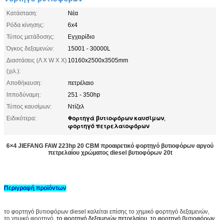
Κατάσταση:
Νέα
Ρόδα κίνησης:
6x4
Τύπος μετάδοσης:
Εγχειρίδιο
Όγκος δεξαμενών:
15001 - 30000L
Διαστάσεις (Λ Χ W Χ Χ)
10160x2500x3505mm
(χιλ.):
Αποθήκευση:
πετρέλαιο
Ιπποδύναμη:
251 - 350hp
Τύπος καυσίμων:
Ντίζελ
Φορτηγά βυτιοφόρων καυσίμων
Ειδικότερα:
,
φορτηγό πετρελαιοφόρων
6×4 JIEFANG FAW 223hp 20 CBM προαιρετικό φορτηγό βυτιοφόρων αργού
πετρελαίου χρώματος diesel βυτιοφόρων 20t
Περιγραφή προϊόντων
το φορτηγό βυτιοφόρων diesel
καλείται επίσης το χημικό φορτηγό δεξαμενών,
το χημικό φορτηγό,
το φορτηγό δεξαμενών πετρελαίου, το φορτηγό βυτιοφόρων