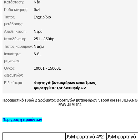
Κατάσταση:
Νέα
Ρόδα κίνησης:
6x4
Τύπος
Εγχειρίδιο
μετάδοσης:
Αποθήκευση:
Νερό
Ιπποδύναμη:
251 - 350hp
Τύπος καυσίμων:
Ντίζελ
Ικανότητα
6-8L
μηχανών:
Όγκος
10001 - 15000L
δεξαμενών:
Φορτηγά βυτιοφόρων καυσίμων
Ειδικότερα:
,
φορτηγό πετρελαιοφόρων
Προαιρετικό ευρώ 2 χρώματος φορτηγών βυτιοφόρων νερού diesel JIEFANG
FAW J5M 6*4
Περιγραφή προϊόντων
J5M φορτηγό 4*2
J5M φορτηγό