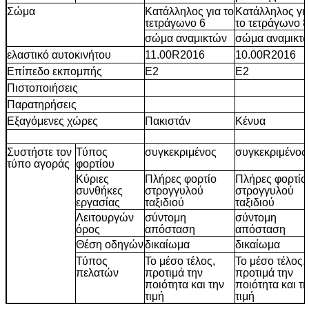
Σώμα
Κατάλληλος για το
Κατάλληλος γι
τετράγωνο 6
το τετράγωνο 8
σώμα αναμικτών
σώμα αναμικτ
ελαστικό αυτοκινήτου
11.00R2016
10.00R2016
Επίπεδο εκπομπής
E2
E2
Πιστοποιήσεις
Παρατηρήσεις
Εξαγόμενες χώρες
Πακιστάν
Κένυα
Συστήστε τον
Τύπος
συγκεκριμένος
συγκεκριμένος
τύπο αγοράς
φορτίου
Κύριες
Πλήρες φορτίο
Πλήρες φορτίο
συνθήκες
στρογγυλού
στρογγυλού
εργασίας
ταξιδιού
ταξιδιού
Λειτουργών
σύντομη
σύντομη
όρος
απόσταση
απόσταση
Θέση οδηγών
δικαίωμα
δικαίωμα
Τύπος
Το μέσο τέλος,
Το μέσο τέλος,
πελατών
προτιμά την
προτιμά την
ποιότητα και την
ποιότητα και τ
τιμή
τιμή