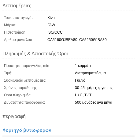
Λεπτομέρειες
Τόπος καταγωγής:
Κίνα
Μάρκα:
FAW
Πιστοποίηση:
ISO/CCC
Αριθμό μοντέλου:
CA5160GJBEA80, CA5250GJBA80
Πληρωμής & Αποστολής Όροι
Ποσότητα παραγγελίας min:
1 κομμάτι
Τιμή:
Διαπραγματεύσιμα
Συσκευασία λεπτομέρειες:
Γυμνό
Χρόνος παράδοσης:
30-45 ημέρες εργασίας
Όροι πληρωμής:
L / C, T / T
Δυνατότητα προσφοράς:
500 μονάδες ανά μήνα
περιγραφή
Φορτηγό βυτιοφόρων