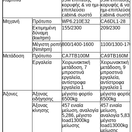
κορυφής & να ημι-
κορυφής & να
επιπλεύσει
ημι-επιπλεύσει
cabin& σωστό
cabin& σωστό
Μηχανή
Πρότυπο
WP6.210E32
CA6DL1-28
Εκτιμημένη
155/2300
209/2300
δύναμη
(kw/rpm)
Μέγιστη ροπή
800/1400-1600
1100/1300-17
(Nm/rpm)
Μετάδοση
Πρότυπο
CA7TB100M
CA9TB160M
Εργαλεία
Χειρωνακτική
Χειρωνακτική
μετάδοση, 7
μετάδοση, 9
μπροστινά
μπροστινά
εργαλεία,
εργαλεία,
αντίστροφα
αντίστροφα
εργαλεία 1
εργαλεία 1
Άξονες
Άξονας
μέγιστο φορτίο
μέγιστο φορτίο
οδήγησης
6500kg
6500kg
Άξονας
457 ενιαία
457 ενιαία
κίνησης
μείωση, αναλογία
μείωση,
5,286, μέγιστο
αναλογία 5,833
load13000kg
μέγιστο
μείωσης
load13000kg
μείωσης