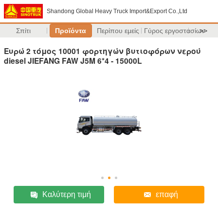
Shandong Global Heavy Truck Import&Export Co.,Ltd
Σπίτι
Προϊόντα
Περίπου εμείς
Γύρος εργοστασίων
>>
Ευρώ 2 τόμος 10001 φορτηγών βυτιοφόρων νερού
diesel JIEFANG FAW J5M 6*4 - 15000L
Καλύτερη τιμή
επαφή