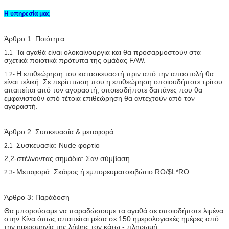
Η υπηρεσία μας
Άρθρο 1: Ποιότητα
Τα αγαθά είναι ολοκαίνουργια και θα προσαρμοστούν στα
1.1-
σχετικά ποιοτικά πρότυπα της ομάδας FAW.
Η επιθεώρηση του κατασκευαστή πριν από την αποστολή θα
1.2-
είναι τελική. Σε περίπτωση που η επιθεώρηση οποιουδήποτε τρίτου
απαιτείται από τον αγοραστή, οποιεσδήποτε δαπάνες που θα
εμφανιστούν από τέτοια επιθεώρηση θα αντεχτούν από τον
αγοραστή.
Άρθρο 2: Συσκευασία & μεταφορά
Συσκευασία: Nude φορτίο
2.1-
2,2-στέλνοντας σημάδια: Σαν σύμβαση
Μεταφορά: Σκάφος ή εμπορευματοκιβώτιο RO/$L*RO
2.3-
Άρθρο 3: Παράδοση
Θα μπορούσαμε να παραδώσουμε τα αγαθά σε οποιοδήποτε λιμένα
στην Κίνα όπως απαιτείται μέσα σε 150 ημερολογιακές ημέρες από
την ημερομηνία της λήψης τον κάτω - πληρωμή.