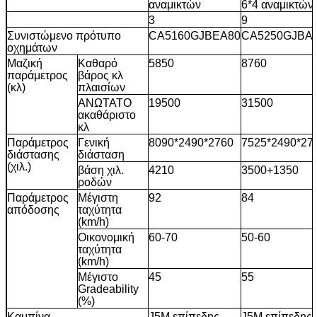
αναμικτών
6*4 αναμικτών
3
9
Συνιστώμενο πρότυπο
CA5160GJBEA80
CA5250GJBA
οχημάτων
Μαζική
Καθαρό
5850
8760
παράμετρος
βάρος κλ
(κλ)
πλαισίων
ΑΝΩΤΑΤΟ
19500
31500
ακαθάριστο
κλ
Παράμετρος
Γενική
8090*2490*2760
7525*2490*27
διάστασης
διάσταση
(χιλ.)
βάση χιλ.
4210
3500+1350
ροδών
Παράμετρος
Μέγιστη
92
84
απόδοσης
ταχύτητα
(km/h)
Οικονομική
60-70
50-60
ταχύτητα
(km/h)
Μέγιστο
45
55
Gradeability
(%)
Καμπίνα
J5M επίπεδης
J5M επίπεδης