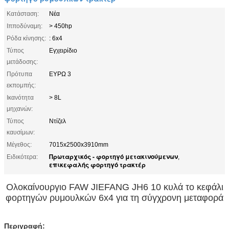
Κατάσταση:
Νέα
Ιπποδύναμη:
> 450hp
Ρόδα κίνησης:
: 6x4
Τύπος
Εγχειρίδιο
μετάδοσης:
Πρότυπα
ΕΥΡΩ 3
εκπομπής:
Ικανότητα
> 8L
μηχανών:
Τύπος
Ντίζελ
καυσίμων:
Μέγεθος:
7015x2500x3910mm
Πρωταρχικός - φορτηγό μετακινούμενων
Ειδικότερα:
,
επικεφαλής φορτηγό τρακτέρ
Ολοκαίνουργιο FAW JIEFANG JH6 10 κυλά το κεφάλι
φορτηγών ρυμουλκών 6x4 για τη σύγχρονη μεταφορά
Περιγραφή: