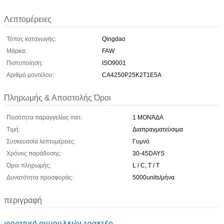
Λεπτομέρειες
Τόπος καταγωγής:
Qingdao
Μάρκα:
FAW
Πιστοποίηση:
ISO9001
Αριθμό μοντέλου:
CA4250P25K2T1E5A
Πληρωμής & Αποστολής Όροι
Ποσότητα παραγγελίας min:
1 ΜΟΝΆΔΑ
Τιμή:
Διαπραγματεύσιμα
Συσκευασία λεπτομέρειες:
Γυμνό
Χρόνος παράδοσης:
30-45DAYS
Όροι πληρωμής:
L / C, T / T
Δυνατότητα προσφοράς:
5000units/μήνα
περιγραφή
φορτηγό ρυμουλκών τρακτέρ