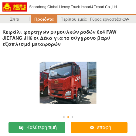
Shandong Global Heavy Truck Import&Export Co.,Ltd
Σπίτι
Προϊόντα
Περίπου εμείς
Γύρος εργοστασίων
>>
Κεφάλι φορτηγών ρυμουλκών ροδών 6x4 FAW
JIEFANG JH6 οι Δέκα για το σύγχρονο βαρύ
εξοπλισμό μεταφορών
Καλύτερη τιμή
επαφή