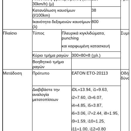
30km/h) (μ)
Κατανάλωση καυσίμων
38
(l/100km)
Ικανότητα δεξαμενών καυσίμων
800
(λ)
Πλαίσιο
Τύπος
Πλευρικά κιγκλιδώματα,
Συμπ
punching
και καρφωμένη κατασκευή
Κύριο τμήμα ραγών
300×80×8 (χιλ.)
Βοηθητικό τμήμα
ραγών
Μετάδοση
Πρότυπο
EATON ETO-20113
Οδήγ
δύνα
Διαβιβάστε την
iDL=13.94, i1=9.63,
αναλογία
i2=7.60, i3=6.07,
μετατοπίσεων
i4=4.85, i5=3.87,
i6=3.06, i7=2.44, i8=1.95,
i9=1.59, i10=1.25,
i11=1.00, i12=0.80