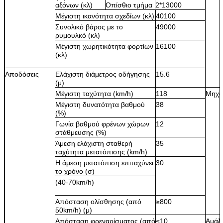
αξόνων (κλ)
Οπίσθιο τμήμα
2*13000
Μέγιστη ικανότητα σχεδίων (κλ)
40100
Συνολικό βάρος με το
49000
ρυμουλκό (κλ)
Μέγιστη χωρητικότητα φορτίων
16100
(κλ)
Αποδόσεις
Ελάχιστη διάμετρος οδήγησης
15.6
(μ)
Μέγιστη ταχύτητα (km/h)
118
Μηχα
Μέγιστη δυνατότητα βαθμού
38
(%)
Γωνία βαθμού φρένων χώρων
12
στάθμευσης (%)
Άμεση ελάχιστη σταθερή
35
ταχύτητα μετατόπισης (km/h)
Η άμεση μετατόπιση επιταχύνει
30
το χρόνο (σ)
(40-70km/h)
Απόσταση ολίσθησης (από
≥800
50km/h) (μ)
Απόσταση φρεναρίσματος (από
≤10
Αμάξι