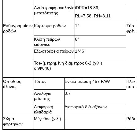
Αντίστροφη αναλογία
iDPR=18.86,
μετατόπισης
RL=7.58, RH=3.11
Ευθυγραμμίσεις
Κύρτωμα ροδών
1°
Σύστ
ροδών
φρέν
Κλίση πείρων
6°
sidewise
Εξωστρέφεια πείρων
1°46
Toe-(μετρημένη διάμετρος
0-2 (χιλ.)
onΦ648)
Οπίσθιος
Τύπος
Ενιαία μείωση 457 FAW
Ηλεκτ
άξονας
σύστ
Αναλογία
3.7
μείωσης
Διαφορική
Διαφορικό διά-αξόνων
κλειδαριά
Σώμα
Μέγεθος (χιλ.)
--
Ρόδα
φορτηγών