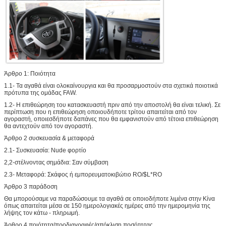
Άρθρο 1: Ποιότητα
1.1- Τα αγαθά είναι ολοκαίνουργια και θα προσαρμοστούν στα σχετικά ποιοτικά
πρότυπα της ομάδας FAW.
1.2- Η επιθεώρηση του κατασκευαστή πριν από την αποστολή θα είναι τελική. Σε
περίπτωση που η επιθεώρηση οποιουδήποτε τρίτου απαιτείται από τον
αγοραστή, οποιεσδήποτε δαπάνες που θα εμφανιστούν από τέτοια επιθεώρηση
θα αντεχτούν από τον αγοραστή.
Άρθρο 2 συσκευασία & μεταφορά
2.1- Συσκευασία: Nude φορτίο
2,2-στέλνοντας σημάδια: Σαν σύμβαση
2.3- Μεταφορά: Σκάφος ή εμπορευματοκιβώτιο RO/$L*RO
Άρθρο 3 παράδοση
Θα μπορούσαμε να παραδώσουμε τα αγαθά σε οποιοδήποτε λιμένα στην Κίνα
όπως απαιτείται μέσα σε 150 ημερολογιακές ημέρες από την ημερομηνία της
λήψης τον κάτω - πληρωμή.
Άρθρο 4 ποιότητα/προδιαγραφές/απόκλιση ποσότητας