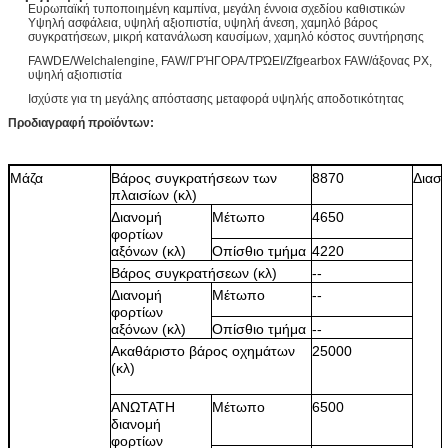
Ευρωπαϊκή τυποποιημένη καμπίνα, μεγάλη έννοια σχεδίου καθιστικών
Υψηλή ασφάλεια, υψηλή αξιοπιστία, υψηλή άνεση, χαμηλό βάρος
συγκρατήσεων, μικρή κατανάλωση καυσίμων, χαμηλό κόστος συντήρησης
FAWDE/Welchalengine, FAW/ΓΡΉΓΟΡΑ/ΤΡΏΕΙ/Zfgearbox FAW/άξονας PX,
υψηλή αξιοπιστία
Ισχύστε για τη μεγάλης απόστασης μεταφορά υψηλής αποδοτικότητας
Προδιαγραφή προϊόντων:
Μάζα
Βάρος συγκρατήσεων των
8870
Διαστ
πλαισίων (κλ)
Διανομή
Μέτωπο
4650
φορτίων
αξόνων (κλ)
Οπίσθιο τμήμα
4220
Βάρος συγκρατήσεων (κλ)
--
Διανομή
Μέτωπο
--
φορτίων
αξόνων (κλ)
Οπίσθιο τμήμα
--
Ακαθάριστο βάρος οχημάτων
25000
(κλ)
ΑΝΩΤΑΤΗ
Μέτωπο
6500
διανομή
φορτίων