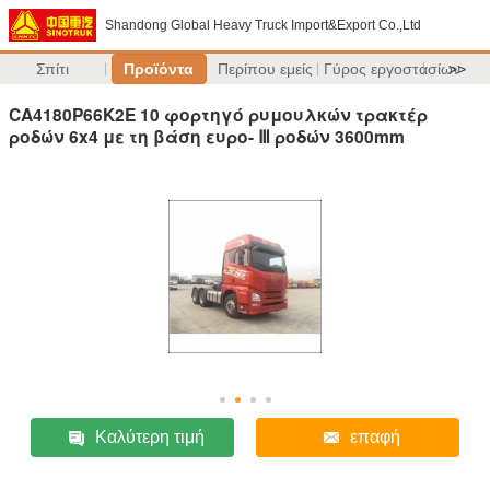
Shandong Global Heavy Truck Import&Export Co.,Ltd
Σπίτι
Προϊόντα
Περίπου εμείς
Γύρος εργοστασίων
>>
CA4180P66K2E 10 φορτηγό ρυμουλκών τρακτέρ
ροδών 6x4 με τη βάση ευρο- Ⅲ ροδών 3600mm
Καλύτερη τιμή
επαφή