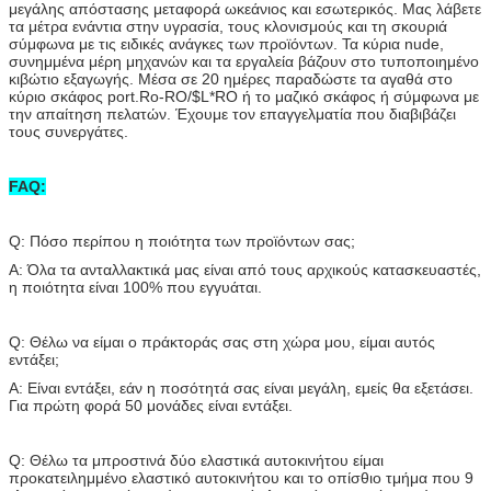
μεγάλης απόστασης μεταφορά ωκεάνιος και εσωτερικός. Μας λάβετε
τα μέτρα ενάντια στην υγρασία, τους κλονισμούς και τη σκουριά
σύμφωνα με τις ειδικές ανάγκες των προϊόντων. Τα κύρια nude,
συνημμένα μέρη μηχανών και τα εργαλεία βάζουν στο τυποποιημένο
κιβώτιο εξαγωγής. Μέσα σε 20 ημέρες παραδώστε τα αγαθά στο
κύριο σκάφος port.Ro-RO/$L*RO ή το μαζικό σκάφος ή σύμφωνα με
την απαίτηση πελατών. Έχουμε τον επαγγελματία που διαβιβάζει
τους συνεργάτες.
FAQ:
Q: Πόσο περίπου η ποιότητα των προϊόντων σας;
Α: Όλα τα ανταλλακτικά μας είναι από τους αρχικούς κατασκευαστές,
η ποιότητα είναι 100% που εγγυάται.
Q: Θέλω να είμαι ο πράκτοράς σας στη χώρα μου, είμαι αυτός
εντάξει;
Α: Είναι εντάξει, εάν η ποσότητά σας είναι μεγάλη, εμείς θα εξετάσει.
Για πρώτη φορά 50 μονάδες είναι εντάξει.
Q: Θέλω τα μπροστινά δύο ελαστικά αυτοκινήτου είμαι
προκατειλημμένο ελαστικό αυτοκινήτου και το οπίσθιο τμήμα που 9