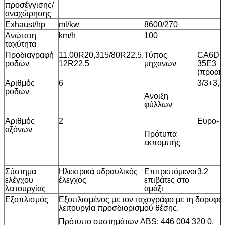
προσέγγισης/
αναχώρησης
Exhaust/hp
ml/kw
8600/270
Ανώτατη
km/h
100
ταχύτητα
Προδιαγραφή
11.00R20,315/80R22.5,
Τύπος
CA6DL
ροδών
12R22.5
μηχανών
35E3
(προαιρ
Αριθμός
6
3/3+3,3
ροδών
Άνοιξη
φύλλων
Αριθμός
2
Ευρο- 
αξόνων
Πρότυπα
εκπομπής
Σύστημα
Ηλεκτρικά υδραυλικός
Επιτρεπόμενοι
3,2
ελέγχου
έλεγχος
επιβάτες στο
λειτουργίας
αμάξι
Εξοπλισμός
Εξοπλισμένος με τον ταχογράφο με τη δορυφο
λειτουργία προσδιορισμού θέσης.
Πρότυπο συστημάτων ABS: 446 004 320 0.