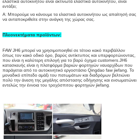
ελαστικά αυτοκινήτου είναι ακτινωτά ελαστικά αυτοκινήτου, είναι
εντάξει;
Α: Μπορούμε να κάνουμε τα ελαστικά αυτοκινήτου ως απαίτησή σας
να ανταποκριθείτε στην ανάγκη της χώρας σας.
Πλεονεκτήματα προϊόντων:
FAW JH6 μπορεί να χρησιμοποιηθεί σε τέτοιο κακό περιβάλλον
όπως τον κακό οδικό όρο, βαρύς αντίκτυπος και υπερφορτώνοντας,
που είναι η καλύτερη επιλογή για το βαρύ όχημα customers.JH6
κατασκευής είναι η πλατφόρμα βαριών φορτηγών ναυαρχίδων που
παράγεται από το αυτοκινητικό εργοστάσιο Qingdao faw jiefang. Το
μοναδικό επίπεδο αμάξι του πατωμάτων και διαδρόμων βελτιώνει
πολύ την άνεση της μεγάλης απόστασης οδήγησης και ενσωματώνει
εντελώς την έννοια του τροχόσπιτου φορτηγών jiefang.