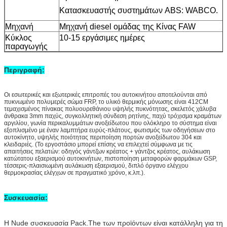
Κατασκευαστής συστημάτων ABS: WABCO.
Μηχανή
Μηχανή diesel ομάδας της Κίνας FAW
Κύκλος
10-15 εργάσιμες ημέρες
παραγωγής
Περιγραφή:
Οι εσωτερικές και εξωτερικές επιτροπές του αυτοκινήτου αποτελούνται από
πυκνωμένο πολυμερές σώμα FRP, το υλικό θερμικής μόνωσης είναι 412CM
τεμαχισμένος πίνακας πολυουρεθάνιου υψηλής πυκνότητας, σκελετός χάλυβα
άνθρακα 3mm παχύς, συγκολλητική σύνδεση ρητίνης, παχύ τρόχισμα κραμάτων
αργιλίου, γωνία περικαλυμμάτων ανοξείδωτου που ολόκληρο το σύστημα είναι
εξοπλισμένο με έναν λαμπτήρα ευρύς-πλάτους, φωτισμός των οδηγήσεων στο
αυτοκίνητο, υψηλής ποιότητας περιποίηση πορτών ανοξείδωτου 304 και
κλειδαριές. (Το εργοστάσιο μπορεί επίσης να επιλεχτεί σύμφωνα με τις
απαιτήσεις πελατών: οδηγός γάντζων κρέατος + γάντζος κρέατος, αυλάκωση
κατώτατου εξαερισμού αυτοκινήτων, πιστοποίηση μεταφορών φαρμάκων GSP,
τέσσερις-πλαισιωμένη αυλάκωση εξαερισμού, διπλό όργανο ελέγχου
θερμοκρασίας ελέγχων σε πραγματικό χρόνο, κ.λπ.).
Συσκευασία:
Η Nude συσκευασία Pack.The των προϊόντων είναι κατάλληλη για τη