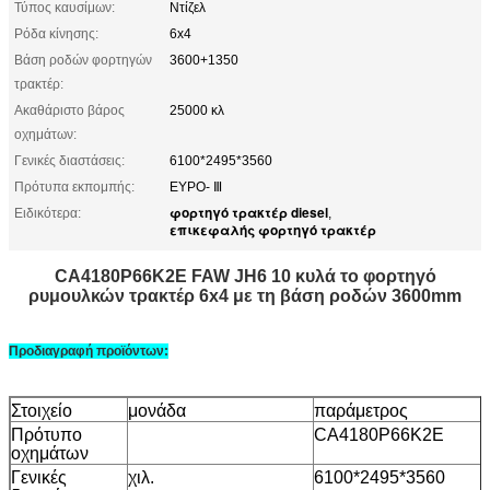
Τύπος καυσίμων:
Ντίζελ
Ρόδα κίνησης:
6x4
Βάση ροδών φορτηγών
3600+1350
τρακτέρ:
Ακαθάριστο βάρος
25000 κλ
οχημάτων:
Γενικές διαστάσεις:
6100*2495*3560
Πρότυπα εκπομπής:
ΕΥΡΟ- Ⅲ
φορτηγό τρακτέρ diesel
Ειδικότερα:
,
επικεφαλής φορτηγό τρακτέρ
CA4180P66K2E FAW JH6 10 κυλά το φορτηγό
ρυμουλκών τρακτέρ 6x4 με τη βάση ροδών 3600mm
Προδιαγραφή προϊόντων:
Στοιχείο
μονάδα
παράμετρος
Πρότυπο
CA4180P66K2E
οχημάτων
Γενικές
χιλ.
6100*2495*3560