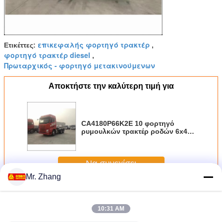
επικεφαλής φορτηγό τρακτέρ
Ετικέττες:
,
φορτηγό τρακτέρ diesel
,
Πρωταρχικός - φορτηγό μετακινούμενων
Αποκτήστε την καλύτερη τιμή για
CA4180P66K2E 10 φορτηγό
ρυμουλκών τρακτέρ ροδών 6x4
με τη βάση ευρο- Ⅲ ροδών
3600mm
Να συνεχίσει
Mr. Zhang
φορτηγό ρυμουλκών τρακτέρ
Περισσότεροι
10:31 AM