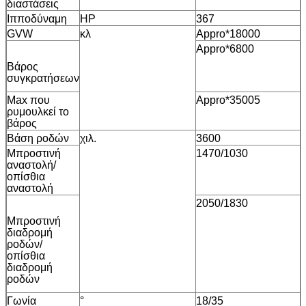
διαστάσεις
Ιπποδύναμη
HP
367
GVW
κλ
Appro*18000
Appro*6800
Βάρος
συγκρατήσεων
Max που
Appro*35005
ρυμουλκεί το
βάρος
Βάση ροδών
χιλ.
3600
Μπροστινή
1470/1030
αναστολή/
οπίσθια
αναστολή
2050/1830
Μπροστινή
διαδρομή
ροδών/
οπίσθια
διαδρομή
ροδών
Γωνία
°
18/35