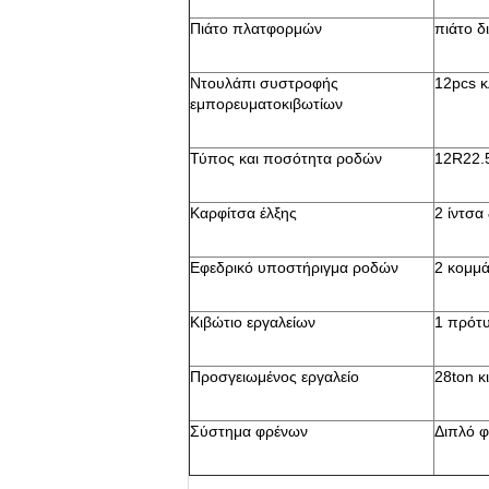
Πιάτο πλατφορμών
πιάτο 
Ντουλάπι συστροφής
12pcs κ
εμπορευματοκιβωτίων
Τύπος και ποσότητα ροδών
12R22.5
Καρφίτσα έλξης
2 ίντσα
Εφεδρικό υποστήριγμα ροδών
2 κομμά
Κιβώτιο εργαλείων
1 πρότ
Προσγειωμένος εργαλείο
28ton κ
Σύστημα φρένων
Διπλό 