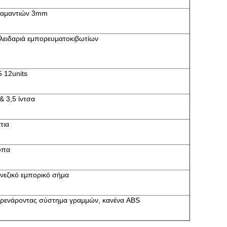
διαμαντιών 3mm
λειδαριά εμπορευματοκιβωτίων
 12units
 & 3,5 ίντσα
τια
υπα
ινεζικό εμπορικό σήμα
φρενάροντας σύστημα γραμμών, κανένα ABS