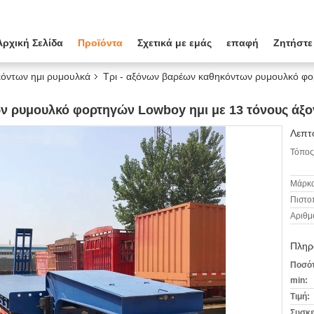
Αρχική Σελίδα
Προϊόντα
Σχετικά με εμάς
επαφή
Ζητήστε
όντων ημι ρυμουλκά
Τρι - αξόνων βαρέων καθηκόντων ρυμουλκό φο
ων ρυμουλκό φορτηγών Lowboy ημι με 13 τόνους ά
Λεπτο
Τόπος
Μάρκα
Πιστο
Αριθμ
Πληρ
Ποσότ
min:
Τιμή:
Συσκε