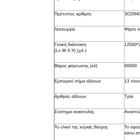
Πρότυπος αριθμός
SCD94
Λειτουργία
Φέρτε τ
Γενική διάσταση
12500*
(Lx W Χ Χ) (χιλ.)
Βάρος φόρτωσης (κλ)
60000
Εμπορικό σήμα αξόνων
13 τόνο
Αριθμός αξόνων
Τρία
Σύστημα αναστολής
Αναστο
Το υλικό της κύριας δέσμης
Το ύψος
κάτω απ