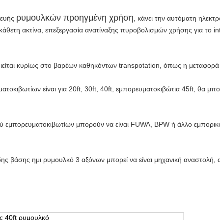
ρυμουλκών
προηγμένη χρήση
κευής
, κάνει την αυτόματη ηλεκτ
κάθετη ακτίνα, επεξεργασία ανατίναξης πυροβολισμών χρήσης για το inte
είται κυρίως στο βαρέων καθηκόντων transpotation, όπως η μεταφορ
ατοκιβωτίων είναι για 20ft, 30ft, 40ft, εμπορευματοκιβώτια 45ft, θα
ύ εμπορευματοκιβωτίων μπορούν να είναι FUWA, BPW ή άλλο εμπορικό 
ης βάσης ημι ρυμουλκό 3 αξόνων μπορεί να είναι μηχανική αναστολή,
ς 40ft ρυμουλκό