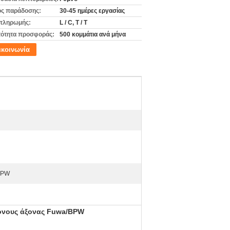
ς παράδοσης:
30-45 ημέρες εργασίας
πληρωμής:
L / C, T / T
ότητα προσφοράς:
500 κομμάτια ανά μήνα
ικοινωνία
BPW
τόνους άξονας Fuwa/BPW