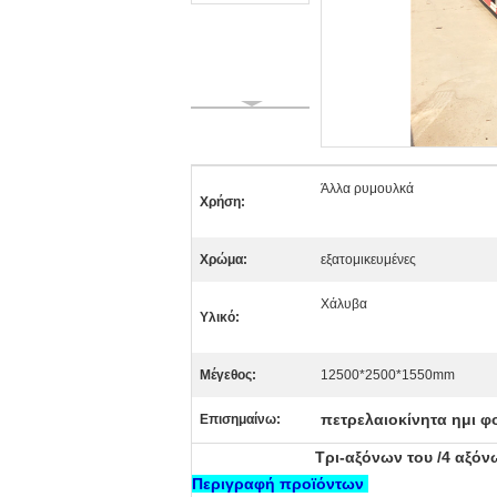
Άλλα ρυμουλκά
Χρήση:
Χρώμα:
εξατομικευμένες
Χάλυβα
Υλικό:
Μέγεθος:
12500*2500*1550mm
πετρελαιοκίνητα ημι φ
Επισημαίνω:
Τρι-αξόνων του /4 αξό
Περιγραφή προϊόντων