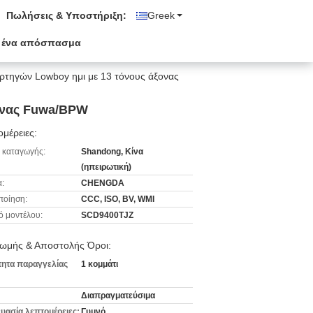
Πωλήσεις & Υποστήριξη:
Greek
 ένα απόσπασμα
ρτηγών Lowboy ημι με 13 τόνους άξονας
ξονας Fuwa/BPW
μέρειες:
 καταγωγής:
Shandong, Κίνα
(ηπειρωτική)
:
CHENGDA
ποίηση:
CCC, ISO, BV, WMI
ό μοντέλου:
SCD9400TJZ
ωμής & Αποστολής Όροι:
ητα παραγγελίας
1 κομμάτι
Διαπραγματεύσιμα
υασία λεπτομέρειες:
Γυμνό