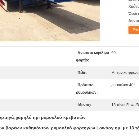
Χρόνο
Όροι 
Δυνατ
Επ
Ανώτατο ωφέλιμο
60t
φορτίο:
Πέδη:
Μηχανικό φρένο
Πρότυπο
ρυμουλκό 40ft
ρυμουλκών:
άξονας:
13 τόνοι Fuwa/
ορτηγά
χαμηλό ημι ρυμουλκό κρεβατιών
,
νων βαρέων καθηκόντων ρυμουλκό φορτηγών Lowboy ημι με 13 