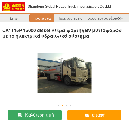
Shandong Global Heavy Truck Import&Export Co.,Ltd
Σπίτι
Προϊόντα
Περίπου εμείς
Γύρος εργοστασίων
>>
CA1115P 15000 diesel λίτρα φορτηγών βυτιοφόρων
με το ηλεκτρικά υδραυλικό σύστημα
Καλύτερη τιμή
επαφή