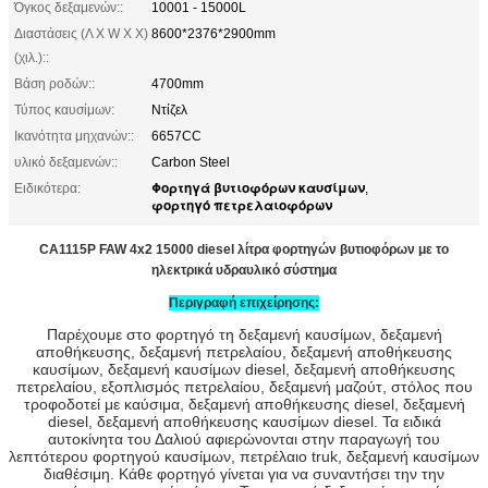
Όγκος δεξαμενών::
10001 - 15000L
Διαστάσεις (Λ Χ W Χ Χ)
8600*2376*2900mm
(χιλ.)::
Βάση ροδών::
4700mm
Τύπος καυσίμων:
Ντίζελ
Ικανότητα μηχανών::
6657CC
υλικό δεξαμενών::
Carbon Steel
Φορτηγά βυτιοφόρων καυσίμων
Ειδικότερα:
,
φορτηγό πετρελαιοφόρων
CA1115P FAW 4x2 15000 diesel λίτρα φορτηγών βυτιοφόρων με το
ηλεκτρικά υδραυλικό σύστημα
Περιγραφή επιχείρησης:
Παρέχουμε στο φορτηγό τη δεξαμενή καυσίμων, δεξαμενή
αποθήκευσης, δεξαμενή πετρελαίου, δεξαμενή αποθήκευσης
καυσίμων, δεξαμενή καυσίμων diesel, δεξαμενή αποθήκευσης
πετρελαίου, εξοπλισμός πετρελαίου, δεξαμενή μαζούτ, στόλος που
τροφοδοτεί με καύσιμα, δεξαμενή αποθήκευσης diesel, δεξαμενή
diesel, δεξαμενή αποθήκευσης καυσίμων diesel. Τα ειδικά
αυτοκίνητα του Δαλιού αφιερώνονται στην παραγωγή του
λεπτότερου φορτηγού καυσίμων, πετρέλαιο truk, δεξαμενή καυσίμων
διαθέσιμη. Κάθε φορτηγό γίνεται για να συναντήσει την την