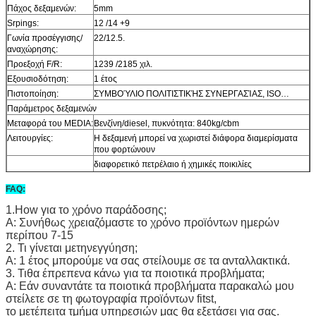
Πάχος δεξαμενών:
5mm
Srpings:
12 /14 +9
Γωνία προσέγγισης/
22/12.5.
αναχώρησης:
Προεξοχή F/R:
1239 /2185 χιλ.
Εξουσιοδότηση:
1 έτος
Πιστοποίηση:
ΣΥΜΒΟΎΛΙΟ ΠΟΛΙΤΙΣΤΙΚΉΣ ΣΥΝΕΡΓΑΣΊΑΣ, ISO…
Παράμετρος δεξαμενών
Μεταφορά του MEDIA:
Βενζίνη/diesel, πυκνότητα: 840kg/cbm
Λειτουργίες:
Η δεξαμενή μπορεί να χωριστεί διάφορα διαμερίσματα
που φορτώνουν
διαφορετικό πετρέλαιο ή χημικές ποικιλίες
Διανομέας καυσίμων:
Προαιρετικός ενιαίος υπολογισμός, διπλός
FAQ:
υπολογισμός, και φορολογικός έλεγχος
καύσιμα dipenser
1.How για το χρόνο παράδοσης;
Α: Συνήθως χρειαζόμαστε το χρόνο προϊόντων ημερών
Αντλία πετρελαίου
Σύμφωνα με το σκοπό των βυτιοφόρων, μπορείτε να
περίπου 7-15
επιλέξετε
2. Τι γίνεται μετηνεγγύηση;
φυγοκεντρικές αντλίες, αντλία εργαλείων, αντλίες
Α: 1 έτος μπορούμε να σας στείλουμε σε τα ανταλλακτικά.
εργαλείων χαλκού.
3. Τιθα έπρεπενα κάνω για τα ποιοτικά προβλήματα;
Α: Εάν συναντάτε τα ποιοτικά προβλήματα παρακαλώ μου
στείλετε σε τη φωτογραφία προϊόντων fitst,
το μετέπειτα τμήμα υπηρεσιών μας θα εξετάσει για σας.