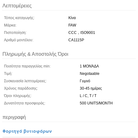
Λεπτομέρειες
Τόπος καταγωγής:
Κίνα
Μάρκα:
FAW
Πιστοποίηση:
CCC，ISO9001
Αριθμό μοντέλου:
CA1115P
Πληρωμής & Αποστολής Όροι
Ποσότητα παραγγελίας min:
1 ΜΟΝΆΔΑ
Τιμή:
Negotaable
Συσκευασία λεπτομέρειες:
Γυμνό
Χρόνος παράδοσης:
30-45 ημέρες
Όροι πληρωμής:
L / C, T / T
Δυνατότητα προσφοράς:
500 UNITS/MONTH
περιγραφή
Φορτηγό βυτιοφόρων