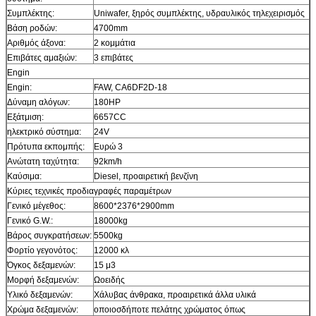
Συμπλέκτης:
Uniwafer, ξηρός συμπλέκτης, υδραυλικός τηλεχειρισμός
Βάση ροδών:
4700mm
Αριθμός άξονα:
2 κομμάτια
Επιβάτες αμαξιών:
3 επιβάτες
Engin
Engin:
FAW, CA6DF2D-18
Δύναμη αλόγων:
180HP
Εξάτμιση:
6657CC
ηλεκτρικό σύστημα:
24V
Πρότυπα εκπομπής:
Ευρώ 3
Ανώτατη ταχύτητα:
92km/h
Καύσιμα:
Diesel, προαιρετική βενζίνη
Κύριες τεχνικές προδιαγραφές παραμέτρων
Γενικό μέγεθος:
8600*2376*2900mm
Γενικό G.W.:
18000kg
Βάρος συγκρατήσεων:
5500kg
Φορτίο γεγονότος:
12000 κλ
Όγκος δεξαμενών:
15 μ3
Μορφή δεξαμενών:
Ωοειδής
Υλικό δεξαμενών:
Χάλυβας άνθρακα, προαιρετικά άλλα υλικά
Χρώμα δεξαμενών:
οποιοσδήποτε πελάτης χρώματος όπως