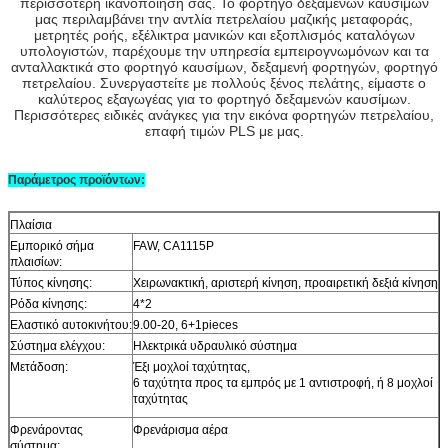
περισσότερη ικανοποίησή σας. Το φορτηγό δεξαμενών καυσίμων
μας περιλαμβάνει την αντλία πετρελαίου μαζικής μεταφοράς,
μετρητές ροής, εξέλικτρα μανικών και εξοπλισμός καταλόγων
υπολογιστών, παρέχουμε την υπηρεσία εμπειρογνωμόνων και τα
ανταλλακτικά στο φορτηγό καυσίμων, δεξαμενή φορτηγών, φορτηγό
πετρελαίου. Συνεργαστείτε με πολλούς ξένος πελάτης, είμαστε ο
καλύτερος εξαγωγέας για το φορτηγό δεξαμενών καυσίμων.
Περισσότερες ειδικές ανάγκες για την εικόνα φορτηγών πετρελαίου,
επαφή τιμών PLS με μας.
Παράμετρος προϊόντων:
Πλαίσια
Εμπορικό σήμα
FAW, CA1115P
πλαισίων:
Τύπος κίνησης:
Χειρωνακτική, αριστερή κίνηση, προαιρετική δεξιά κίνηση
Ρόδα κίνησης:
4*2
Ελαστικό αυτοκινήτου:
9.00-20, 6+1pieces
Σύστημα ελέγχου:
Ηλεκτρικά υδραυλικό σύστημα
Μετάδοση:
Έξι μοχλοί ταχύτητας,
6 ταχύτητα προς τα εμπρός με 1 αντιστροφή, ή 8 μοχλοί
ταχύτητας
Φρενάροντας
Φρενάρισμα αέρα
σύστημα: