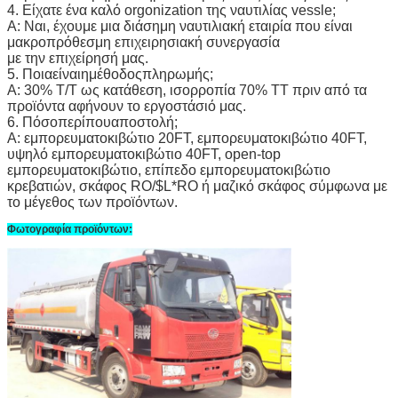
4. Είχατε ένα καλό orgonization της ναυτιλίας vessle;
Α: Ναι, έχουμε μια διάσημη ναυτιλιακή εταιρία που είναι
μακροπρόθεσμη
επιχειρησιακή συνεργασία
με την επιχείρησή μας.
5. Ποιαείναιημέθοδοςπληρωμής;
Α: 30% T/T
ως κατάθεση, ισορροπία 70% TT πριν από τα
προϊόντα αφήνουν το εργοστάσιό μας.
6. Πόσοπερίπουαποστολή;
Α: εμπορευματοκιβώτιο 20FT, εμπορευματοκιβώτιο 40FT,
υψηλό εμπορευματοκιβώτιο 40FT, open-top
εμπορευματοκιβώτιο, επίπεδο εμπορευματοκιβώτιο
κρεβατιών, σκάφος RO/$L*RO ή μαζικό
σκάφος σύμφωνα με
το μέγεθος των προϊόντων.
Φωτογραφία προϊόντων: