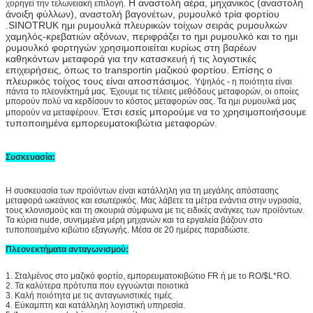
Η αναστολή αέρα, μηχανικός (αναστολή
χορηγεί την τελωνειακή επιλογή.
άνοιξη φύλλων), αναστολή βαγονέτων, ρυμουλκό τρία φορτίου
.SINOTRUK ημι ρυμουλκά πλευρικών τοίχων σειράς ρυμουλκών
χαμηλός-κρεβατιών αξόνων, περιφράζει το ημι ρυμουλκό και το ημι
ρυμουλκό φορτηγών χρησιμοποιείται κυρίως στη βαρέων
καθηκόντων μεταφορά για την κατασκευή ή τις λογιστικές
επιχειρήσεις, όπως το transportin μαζικού φορτίου. Επίσης ο
πλευρικός τοίχος τους είναι αποσπάσιμος.
Υψηλός - η ποιότητα είναι
πάντα το πλεονέκτημά μας. Έχουμε τις τέλειες μεθόδους μεταφορών, οι οποίες
μπορούν πολύ να κερδίσουν το κόστος μεταφορών σας. Τα ημι ρυμουλκά μας
Έτσι εσείς μπορούμε να το χρησιμοποιήσουμε
μπορούν να μεταφέρουν.
τυποποιημένα εμπορευματοκιβώτια μεταφορών.
Συσκευασία:
Η συσκευασία των προϊόντων είναι κατάλληλη για τη μεγάλης απόστασης
μεταφορά ωκεάνιος και εσωτερικός. Μας λάβετε τα μέτρα ενάντια στην υγρασία,
τους κλονισμούς και τη σκουριά σύμφωνα με τις ειδικές ανάγκες των προϊόντων.
Τα κύρια nude, συνημμένα μέρη μηχανών και τα εργαλεία βάζουν στο
τυποποιημένο κιβώτιο εξαγωγής. Μέσα σε 20 ημέρες παραδώστε.
Πλεονεκτήματα ανταγωνισμού:
1.
Σταλμένος στο μαζικό φορτίο, εμπορευματοκιβώτιο FR ή με το RO/$L*RO.
2. Τα καλύτερα πρότυπα που εγγυώνται ποιοτικά
3. Καλή ποιότητα με τις ανταγωνιστικές τιμές.
4. Εύκαμπτη και κατάλληλη λογιστική υπηρεσία.