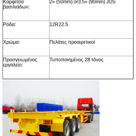
Καρφίτσα
2» (50mm) or3.5» (90mm) JOS
βασιλιάδων:
Ρόδα:
12R22.5
Χρώμα:
Πελάτες προαιρετικοί
Προσγειωμένος
Τυποποιημένος 28 τόνος
εργαλείο: