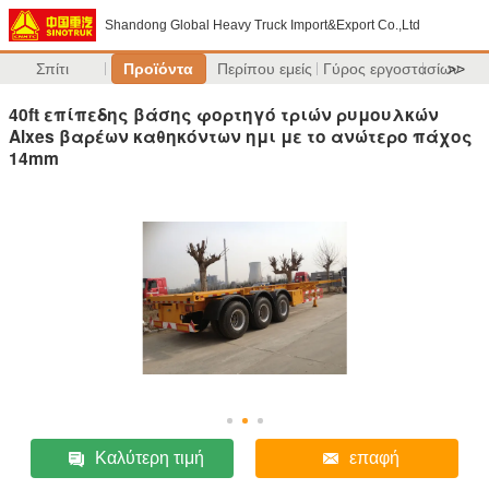
Shandong Global Heavy Truck Import&Export Co.,Ltd
Σπίτι
Προϊόντα
Περίπου εμείς
Γύρος εργοστασίων
>>
40ft επίπεδης βάσης φορτηγό τριών ρυμουλκών
Alxes βαρέων καθηκόντων ημι με το ανώτερο πάχος
14mm
Καλύτερη τιμή
επαφή