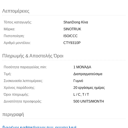
Λεπτομέρειες
Τόπος καταγωγής:
ShanDong Κίνα
Μάρκα:
SINOTRUK
Πιστοποίηση:
ISO/CCC
Αριθμό μοντέλου:
CTY9310P
Πληρωμής & Αποστολής Όροι
Ποσότητα παραγγελίας min:
1 ΜΟΝΆΔΑ
Τιμή:
Διαπραγματεύσιμα
Συσκευασία λεπτομέρειες:
Γυμνό
Χρόνος παράδοσης:
20 εργάσιμες ημέρες
Όροι πληρωμής:
L / C, T / T
Δυνατότητα προσφοράς:
500 UNITS/MONTH
περιγραφή
βαρέων καθηκόντων ημι ρυμουλκά