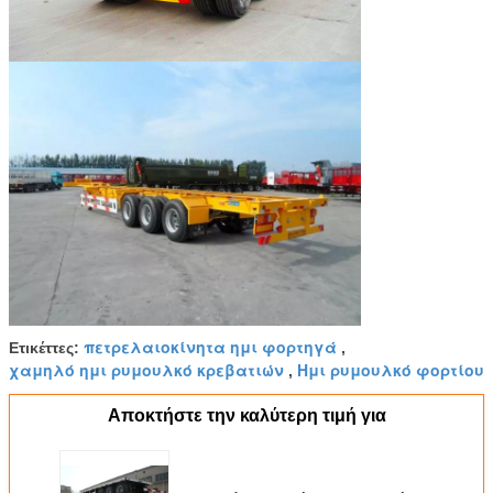
πετρελαιοκίνητα ημι φορτηγά
Ετικέττες:
,
χαμηλό ημι ρυμουλκό κρεβατιών
Ημι ρυμουλκό φορτίου
,
Αποκτήστε την καλύτερη τιμή για