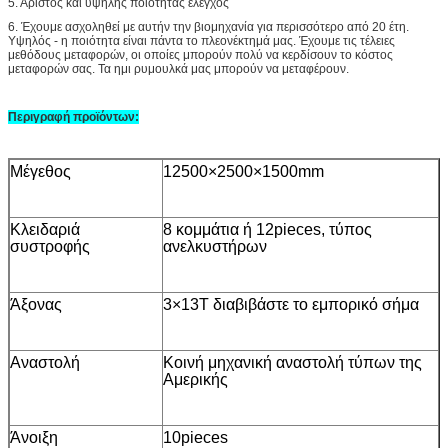
5. Άριστος και υψηλής ποιότητας έλεγχος
6.
Έχουμε ασχοληθεί με αυτήν την βιομηχανία για περισσότερο από 20 έτη.
Υψηλός - η ποιότητα είναι πάντα το πλεονέκτημά μας. Έχουμε τις τέλειες
μεθόδους μεταφορών, οι οποίες μπορούν πολύ να κερδίσουν το κόστος
μεταφορών σας. Τα ημι ρυμουλκά μας μπορούν να μεταφέρουν.
Περιγραφή προϊόντων:
Μέγεθος
12500×2500×1500mm
Κλειδαριά
8 κομμάτια ή 12pieces, τύπος
συστροφής
ανελκυστήρων
Άξονας
3×13T διαβιβάστε το εμπορικό σήμα
Αναστολή
Κοινή μηχανική αναστολή τύπων της
Αμερικής
Άνοιξη
10pieces