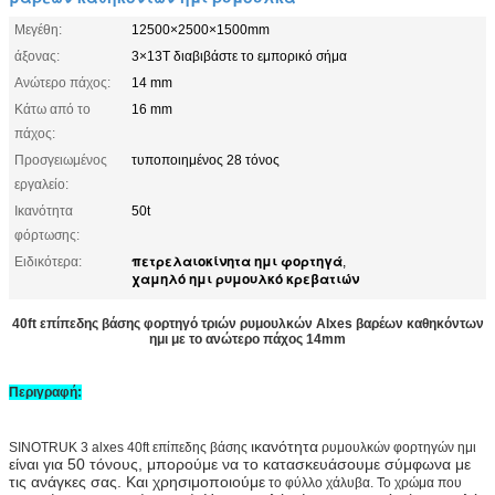
Μεγέθη:
12500×2500×1500mm
άξονας:
3×13T διαβιβάστε το εμπορικό σήμα
Ανώτερο πάχος:
14 mm
Κάτω από το
16 mm
πάχος:
Προσγειωμένος
τυποποιημένος 28 τόνος
εργαλείο:
Ικανότητα
50t
φόρτωσης:
πετρελαιοκίνητα ημι φορτηγά
Ειδικότερα:
,
χαμηλό ημι ρυμουλκό κρεβατιών
40ft επίπεδης βάσης φορτηγό τριών ρυμουλκών Alxes βαρέων καθηκόντων
ημι με το ανώτερο πάχος 14mm
Περιγραφή:
ικανότητα
SINOTRUK 3 alxes 40ft επίπεδης βάσης
ρυμουλκών φορτηγών ημι
είναι για 50 τόνους, μπορούμε να το κατασκευάσουμε σύμφωνα με
τις ανάγκες σας. Και χρησιμοποιούμε
το φύλλο χάλυβα. Το χρώμα που