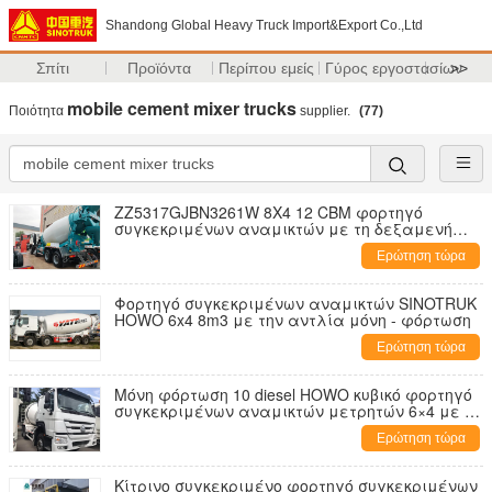
Shandong Global Heavy Truck Import&Export Co.,Ltd
Σπίτι
Προϊόντα
Περίπου εμείς
Γύρος εργοστασίων
>>
mobile cement mixer trucks
Ποιότητα
supplier.
(77)
ZZ5317GJBN3261W 8X4 12 CBM φορτηγό
συγκεκριμένων αναμικτών με τη δεξαμενή
καυσίμων κραμάτων αργιλίου 400L
Ερώτηση τώρα
Φορτηγό συγκεκριμένων αναμικτών SINOTRUK
HOWO 6x4 8m3 με την αντλία μόνη - φόρτωση
Ερώτηση τώρα
Μόνη φόρτωση 10 diesel HOWO κυβικό φορτηγό
συγκεκριμένων αναμικτών μετρητών 6×4 με το
υλικό Q345B
Ερώτηση τώρα
Κίτρινο συγκεκριμένο φορτηγό συγκεκριμένων