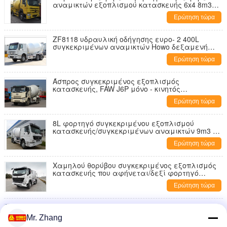
αναμικτών εξοπλισμού κατασκευής 6x4 8m3
με την αντλία μόνη - φόρτωση
Ερώτηση τώρα
ZF8118 υδραυλική οδήγησης ευρο- 2 400L
συγκεκριμένων αναμικτών Howo δεξαμενή
καυσίμων φορτηγών 371hp
Ερώτηση τώρα
Άσπρος συγκεκριμένος εξοπλισμός
κατασκευής, FAW J6P μόνο - κινητός
συγκεκριμένος αναμίκτης 8 φορτίων κυβικοί
Ερώτηση τώρα
μετρητές
8L φορτηγό συγκεκριμένου εξοπλισμού
κατασκευής/συγκεκριμένων αναμικτών 9m3 με
την αντλία μόνη - φόρτωση
Ερώτηση τώρα
Χαμηλού θορύβου συγκεκριμένος εξοπλισμός
κατασκευής που αφήνεται/δεξί φορτηγό
HOWO αναμικτών Drive
Ερώτηση τώρα
8 CBM φορτηγό συγκεκριμένου εξοπλισμού
κατασκευής ικανότητας/συγκεκριμένων
Mr. Zhang
αναμικτών Sinotruk Howo 6x4